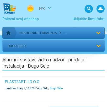
20°C
Pokreni svoj webshop
Uključite firmu/obrt
NEKRETNINE I GRADNJA
Početna stranica
DUGO SELO
Alarmni sustavi, video nadzor - prodaja i
instalacija - Dugo Selo
PLAST2ART J.D.O.O
Jantolov breg 5, 10370 Dugo Selo
,
Dugo Selo