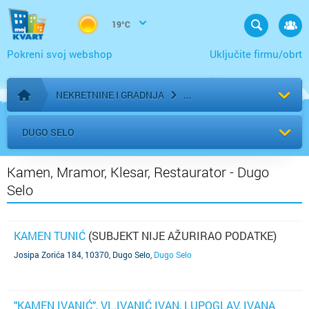
19°C
Pokreni svoj webshop
Uključite firmu/obrt
NEKRETNINE I GRADNJA
Početna stranica
DUGO SELO
Kamen, Mramor, Klesar, Restaurator - Dugo
Selo
KAMEN TUNIĆ
(SUBJEKT NIJE AŽURIRAO PODATKE)
Josipa Zorića 184, 10370, Dugo Selo
,
Dugo Selo
"KAMEN IVANIĆ", VL.IVANIĆ IVAN, LUPOGLAV, IVANA