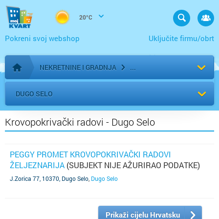
20°C
Pokreni svoj webshop
Uključite firmu/obrt
NEKRETNINE I GRADNJA
Početna stranica
DUGO SELO
Krovopokrivački radovi - Dugo Selo
PEGGY PROMET KROVOPOKRIVAČKI RADOVI
ŽELJEZNARIJA
(SUBJEKT NIJE AŽURIRAO PODATKE)
J.Zorica 77, 10370, Dugo Selo
,
Dugo Selo
Prikaži cijelu Hrvatsku