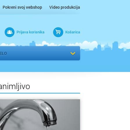
Pokreni svoj webshop
Video produkcija
Prijava korisnika
Košarica
rad
ELO
animljivo