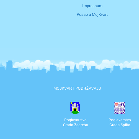
Impressum
Posao u MojKvart
MOJKVART PODRŽAVAJU
Poglavarstvo
Poglavarstvo
Grada Zagreba
Grada Splita