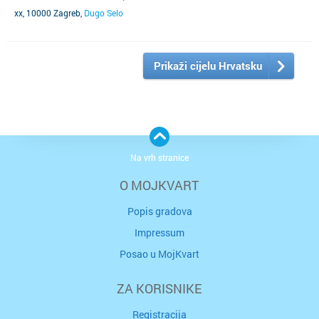
xx, 10000 Zagreb
,
Dugo Selo
Prikaži cijelu Hrvatsku
Na vrh stranice
O MOJKVART
Popis gradova
Impressum
Posao u MojKvart
ZA KORISNIKE
Registracija