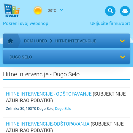
20°C
Pokreni svoj webshop
Uključite firmu/obrt
DOM I URED
HITNE INTERVENCIJE
Početna stranica
DUGO SELO
Hitne intervencije - Dugo Selo
HITNE INTERVENCIJE - ODŠTOPAVANJE
(SUBJEKT NIJE
AŽURIRAO PODATKE)
Zelinska 30, 10370 Dugo Selo
,
Dugo Selo
HITNE INTERVENCIJE-ODŠTOPAVANJA
(SUBJEKT NIJE
AŽURIRAO PODATKE)