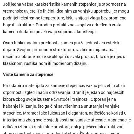
Još jedna važna karakteristika kamenih stepenica je otpornost na
vremenske uvjete. To ih čini idealnim za vanjsku upotrebu, jer mogu
podnijeti ekstremne temperature, kišu, snijeg i vlagu bez promjene
boje ili strukture. Prirodna protuklizna svojstva određenih vrsta
kamena dodatno povećavaju sigurnost korištenja.
Osim funkcionalnih prednosti, kamen pruža jedinstven estetski
dojam. Svojom prirodnom strukturom, različitim nijansama i
načinima obrade može se uklopiti u svaki prostor, bilo da je riječ o
klasičnom, rustikalnom ili modernom dizajnu.
Vrste kamena za stepenice
Pri odabiru materijala za kamene stepenice, važno je uzeti u obzir
otpornost, izgled i način održavanja. Granit je jedan od najčešćih
izbora zbog svoje izuzetne čvrstoće i trajnosti. Otporan je na
habanje i klizanje, što ga čini savršenim za unutarnje i vanjske
stepenice. Mramor, iako luksuzan i elegantan, najčešće se koristi u
interijerima zbog svoje osjetljivosti na vanjske utjecaje. Vapnenac je
odličan izbor za rustikalne prostore, dok je pješčenjak atraktivan
zbog svoje tople boje i prirodne teksture. Škriljevac, sa svojom