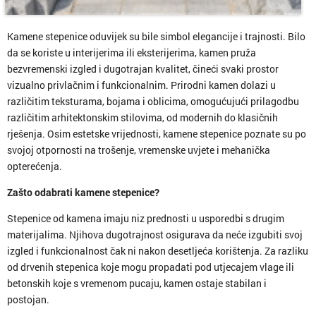
Kamene stepenice oduvijek su bile simbol elegancije i trajnosti. Bilo
da se koriste u interijerima ili eksterijerima, kamen pruža
bezvremenski izgled i dugotrajan kvalitet, čineći svaki prostor
vizualno privlačnim i funkcionalnim. Prirodni kamen dolazi u
različitim teksturama, bojama i oblicima, omogućujući prilagodbu
različitim arhitektonskim stilovima, od modernih do klasičnih
rješenja. Osim estetske vrijednosti, kamene stepenice poznate su po
svojoj otpornosti na trošenje, vremenske uvjete i mehanička
opterećenja.
Zašto odabrati kamene stepenice?
Stepenice od kamena imaju niz prednosti u usporedbi s drugim
materijalima. Njihova dugotrajnost osigurava da neće izgubiti svoj
izgled i funkcionalnost čak ni nakon desetljeća korištenja. Za razliku
od drvenih stepenica koje mogu propadati pod utjecajem vlage ili
betonskih koje s vremenom pucaju, kamen ostaje stabilan i
postojan.