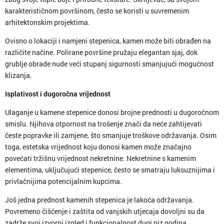
karakterističnom površinom, često se koristi u suvremenim
arhitektonskim projektima.
Ovisno o lokaciji i namjeni stepenica, kamen može biti obrađen na
različite načine. Polirane površine pružaju elegantan sjaj, dok
grublje obrade nude veći stupanj sigurnosti smanjujući mogućnost
klizanja.
Isplativost i dugoročna vrijednost
Ulaganje u kamene stepenice donosi brojne prednosti u dugoročnom
smislu. Njihova otpornost na trošenje znači da neće zahtijevati
česte popravke ili zamjene, što smanjuje troškove održavanja. Osim
toga, estetska vrijednost koju donosi kamen može značajno
povećati tržišnu vrijednost nekretnine. Nekretnine s kamenim
elementima, uključujući stepenice, često se smatraju luksuznijima i
privlačnijima potencijalnim kupcima.
Još jedna prednost kamenih stepenica je lakoća održavanja.
Povremeno čišćenje i zaštita od vanjskih utjecaja dovoljni su da
zadrže svoj izvorni izgled i funkcionalnost dugi niz godina.