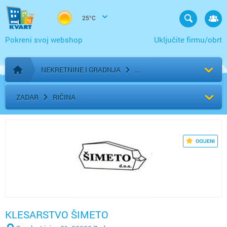
25°C
Pokreni svoj webshop
Uključite firmu/obrt
NEKRETNINE I GRADNJA
Početna stranica
ZADAR
RIČINA
OCIJENI
KLESARSTVO ŠIMETO