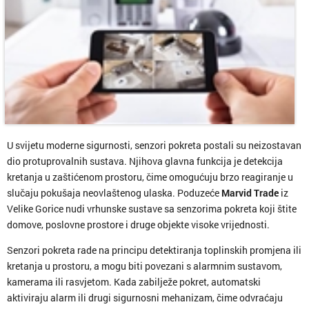
U svijetu moderne sigurnosti, senzori pokreta postali su neizostavan
dio protuprovalnih sustava. Njihova glavna funkcija je detekcija
kretanja u zaštićenom prostoru, čime omogućuju brzo reagiranje u
slučaju pokušaja neovlaštenog ulaska. Poduzeće
Marvid Trade
iz
Velike Gorice nudi vrhunske sustave sa senzorima pokreta koji štite
domove, poslovne prostore i druge objekte visoke vrijednosti.
Senzori pokreta rade na principu detektiranja toplinskih promjena ili
kretanja u prostoru, a mogu biti povezani s alarmnim sustavom,
kamerama ili rasvjetom. Kada zabilježe pokret, automatski
aktiviraju alarm ili drugi sigurnosni mehanizam, čime odvraćaju