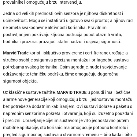
provalnike i omogućuju brzu intervenciju.
Jedna od velikih prednosti ovih senzora je njihova diskretnost i
učinkovitost. Mogu se instalirati u gotovo svaki prostor, a njihov rad
ne ometa svakodnevne aktivnosti korisnika. Pravilnim
postavljanjem pokrivaju ključna područja poput ulaznih vrata,
hodnika i prozora, pružajući stalni nadzor i osjećaj sigurnosti.
Marvid Trade
koristi isključivo provjerene i certificirane uređaje, a
stručno osoblje osigurava preciznu montažu i prilagodbu sustava
potrebama svakog korisnika. Osim ugradnje, nude i savjetovanje,
održavanje te tehničku podršku, čime omogućuju dugoročnu
sigurnost objekta.
Uz klasične sustave zaštite,
MARVID TRADE
u ponudi ima i bežične
alarme nove generacije koji omogućuju brzu i jednostavnu montažu
bez potrebe za dodatnim kabliranjem. Ovi sustavi dolaze u paketu s
naprednim senzorima pokreta i otvaranja, koji su izuzetno pouzdani
i precizni. Upravljanje cijelim sustavom je vrlo jednostavno putem
mobilne aplikacije, što korisnicima omogućuje potpunu kontrolu i
pregled sigurnosnog sustava u stvarnom vremenu – bilo kada i bilo