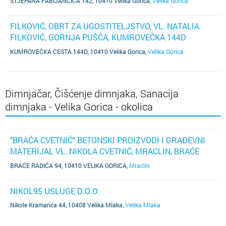
STJEPANA FABIJANČIĆA 142, 10410 Velika Gorica
,
Velika Gorica
FILKOVIĆ, OBRT ZA UGOSTITELJSTVO, VL. NATALIA
FILKOVIĆ, GORNJA PUŠĆA, KUMROVEČKA 144D
(SUBJEKT JE UGAŠEN)
KUMROVEČKA CESTA 144D, 10410 Velika Gorica
,
Velika Gorica
Dimnjačar, Čišćenje dimnjaka, Sanacija
dimnjaka - Velika Gorica - okolica
"BRAĆA CVETNIĆ" BETONSKI PROIZVODI I GRAĐEVNI
MATERIJAL VL. NIKOLA CVETNIĆ, MRACLIN, BRAĆE
RADIĆA 94
BRAĆE RADIĆA 94, 10410 VELIKA GORICA
,
Mraclin
NIKOL95 USLUGE D.O.O.
Nikole Kramarića 44, 10408 Velika Mlaka
,
Velika Mlaka