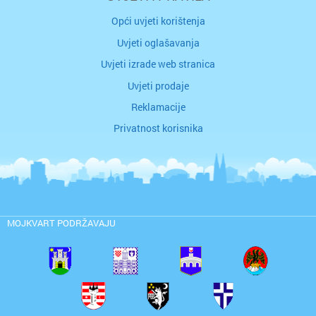
Opći uvjeti korištenja
Uvjeti oglašavanja
Uvjeti izrade web stranica
Uvjeti prodaje
Reklamacije
Privatnost korisnika
MOJKVART PODRŽAVAJU