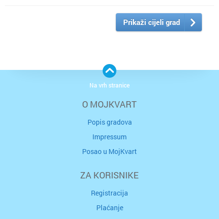
Prikaži cijeli grad
Na vrh stranice
O MOJKVART
Popis gradova
Impressum
Posao u MojKvart
ZA KORISNIKE
Registracija
Plaćanje