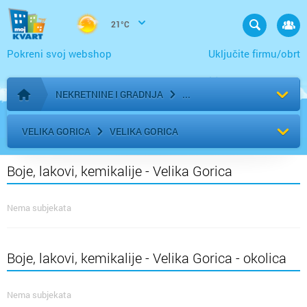
21°C
Pokreni svoj webshop
Uključite firmu/obrt
NEKRETNINE I GRADNJA
Početna stranica
VELIKA GORICA
VELIKA GORICA
Boje, lakovi, kemikalije - Velika Gorica
Nema subjekata
Boje, lakovi, kemikalije - Velika Gorica - okolica
Nema subjekata