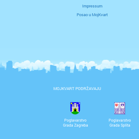
Impressum
Posao u MojKvart
MOJKVART PODRŽAVAJU
Poglavarstvo
Poglavarstvo
Grada Zagreba
Grada Splita