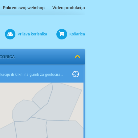
Pokreni svoj webshop
Video produkcija
Prijava korisnika
Košarica
 GORICA
Odaberi lokaciju ili klikni na gumb za geolociranje