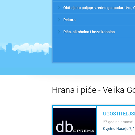
Obiteljsko poljoprivredno gospodarstvo,
Pekara
Pića, alkoholna i bezalkoholna
Hrana i piće - Velika G
UGOSTITELJS
27 godina s vama!
Cvjetno Naselje 7, 
SAZNAJ VIŠE