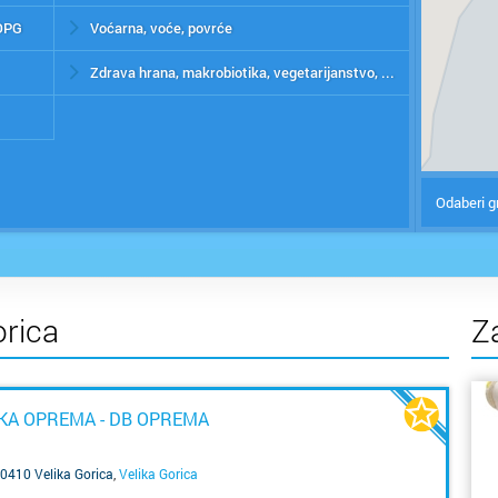
 OPG
Voćarna, voće, povrće
Zdrava hrana, makrobiotika, vegetarijanstvo, veganstvo
Odaberi g
orica
Z
KA OPREMA - DB OPREMA
10410 Velika Gorica
,
Velika Gorica