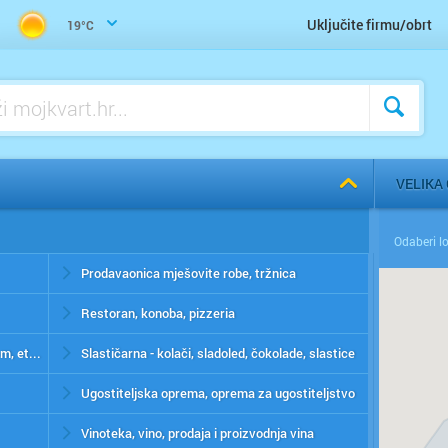
Uključite firmu/obrt
19°C
VELIKA
Prodavaonica mješovite robe, tržnica
Restoran, konoba, pizzeria
Delikatese, specijalizirana trgovina hranom, ethnic food
Slastičarna - kolači, sladoled, čokolade, slastice
Ugostiteljska oprema, oprema za ugostiteljstvo
Vinoteka, vino, prodaja i proizvodnja vina