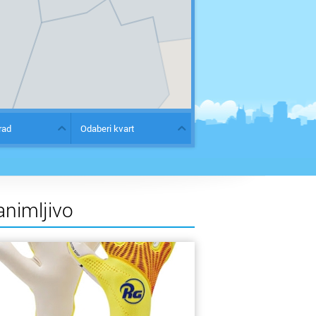
rad
Odaberi kvart
animljivo