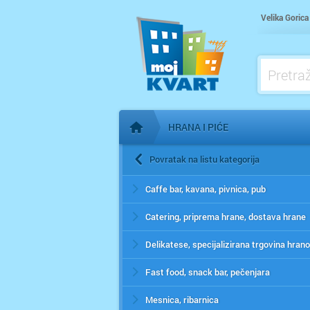
Velika Gorica
HRANA I PIĆE
Početna stranica
Povratak na listu kategorija
Caffe bar, kavana, pivnica, pub
Catering, priprema hrane, dostava hrane
Fast food, snack bar, pečenjara
Mesnica, ribarnica