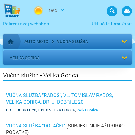
19°C
Pokreni svoj webshop
Uključite firmu/obrt
AUTO MOTO
VUČNA SLUŽBA
Početna stranica
VELIKA GORICA
Vučna služba - Velika Gorica
VUČNA SLUŽBA "RADOŠ", VL. TOMISLAV RADOŠ,
VELIKA GORICA, DR. J. DOBRILE 20
DR. J. DOBRILE 20, 10410 VELIKA GORICA
,
Velika Gorica
VUČNA SLUŽBA "DOLAČKI"
(SUBJEKT NIJE AŽURIRAO
PODATKE)