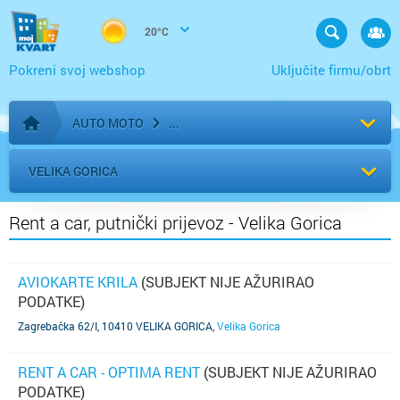
20°C
Pokreni svoj webshop
Uključite firmu/obrt
AUTO MOTO
Početna stranica
VELIKA GORICA
Rent a car, putnički prijevoz - Velika Gorica
AVIOKARTE KRILA
(SUBJEKT NIJE AŽURIRAO
PODATKE)
Zagrebačka 62/I, 10410 VELIKA GORICA
,
Velika Gorica
RENT A CAR - OPTIMA RENT
(SUBJEKT NIJE AŽURIRAO
PODATKE)