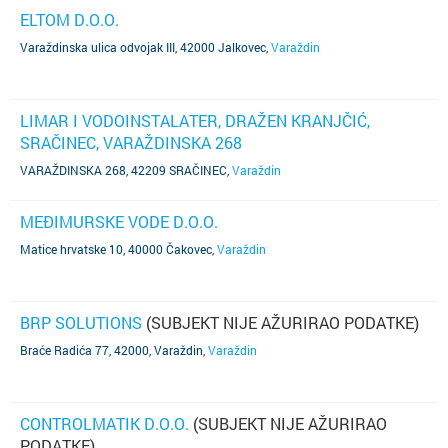
ELTOM D.O.O.
Varaždinska ulica odvojak III, 42000 Jalkovec
,
Varaždin
LIMAR I VODOINSTALATER, DRAŽEN KRANJČIĆ,
SRAČINEC, VARAŽDINSKA 268
VARAŽDINSKA 268, 42209 SRAČINEC
,
Varaždin
MEĐIMURSKE VODE D.O.O.
Matice hrvatske 10, 40000 Čakovec
,
Varaždin
BRP SOLUTIONS
(SUBJEKT NIJE AŽURIRAO PODATKE)
Braće Radića 77, 42000, Varaždin
,
Varaždin
CONTROLMATIK D.O.O.
(SUBJEKT NIJE AŽURIRAO
PODATKE)