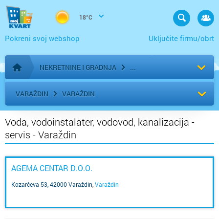
18°C
Pokreni svoj webshop
Uključite firmu/obrt
NEKRETNINE I GRADNJA
Početna stranica
VARAŽDIN
VARAŽDIN
Voda, vodoinstalater, vodovod, kanalizacija -
servis - Varaždin
AGEMA CENTAR D.O.O.
Kozarčeva 53, 42000 Varaždin
,
Varaždin