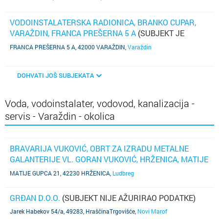
VODOINSTALATERSKA RADIONICA, BRANKO CUPAR,
VARAŽDIN, FRANCA PREŠERNA 5 A
(SUBJEKT JE
UGAŠEN)
FRANCA PREŠERNA 5 A, 42000 VARAŽDIN
,
Varaždin
DOHVATI JOŠ SUBJEKATA
Voda, vodoinstalater, vodovod, kanalizacija -
servis - Varaždin - okolica
BRAVARIJA VUKOVIĆ, OBRT ZA IZRADU METALNE
GALANTERIJE VL. GORAN VUKOVIĆ, HRŽENICA, MATIJE
GUPCA 21
(SUBJEKT NIJE AŽURIRAO PODATKE)
MATIJE GUPCA 21, 42230 HRŽENICA
,
Ludbreg
GRĐAN D.O.O.
(SUBJEKT NIJE AŽURIRAO PODATKE)
Jarek Habekov 54/a, 49283, HraščinaTrgovišće
,
Novi Marof