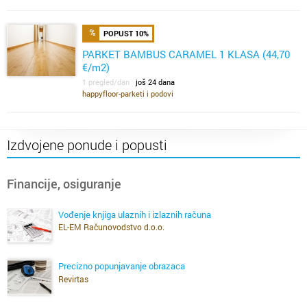
POPUST 10%
PARKET BAMBUS CARAMEL 1 KLASA (44,70
€/m2)
1 pregled/dan
još 24 dana
happyfloor-parketi i podovi
Izdvojene ponude i popusti
Financije, osiguranje
Vođenje knjiga ulaznih i izlaznih računa
EL-EM Računovodstvo d.o.o.
Precizno popunjavanje obrazaca
Revirtas