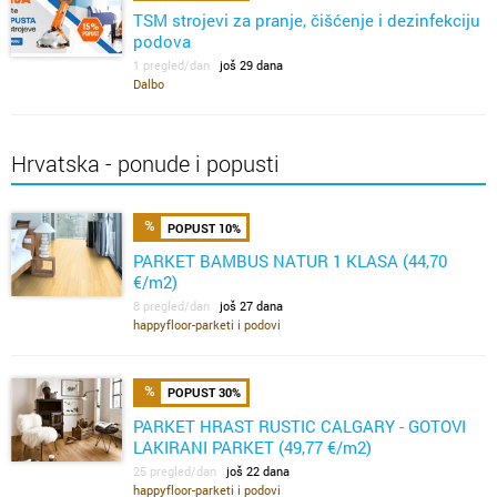
TSM strojevi za pranje, čišćenje i dezinfekciju
podova
1 pregled/dan
još 29 dana
Dalbo
Hrvatska - ponude i popusti
POPUST 10%
PARKET BAMBUS NATUR 1 KLASA (44,70
€/m2)
8 pregled/dan
još 27 dana
happyfloor-parketi i podovi
POPUST 30%
PARKET HRAST RUSTIC CALGARY - GOTOVI
LAKIRANI PARKET (49,77 €/m2)
25 pregled/dan
još 22 dana
happyfloor-parketi i podovi