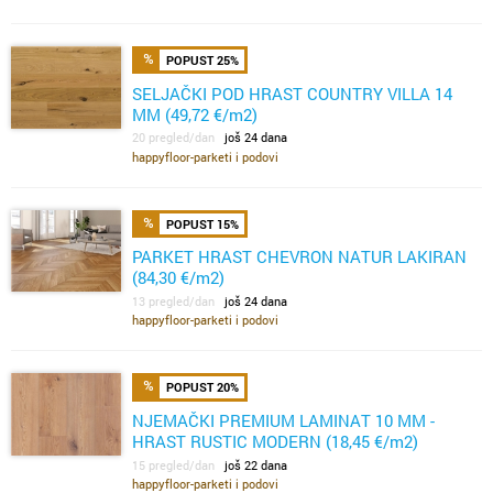
POPUST 25%
SELJAČKI POD HRAST COUNTRY VILLA 14
MM (49,72 €/m2)
20 pregled/dan
još 24 dana
happyfloor-parketi i podovi
POPUST 15%
PARKET HRAST CHEVRON NATUR LAKIRAN
(84,30 €/m2)
13 pregled/dan
još 24 dana
happyfloor-parketi i podovi
POPUST 20%
NJEMAČKI PREMIUM LAMINAT 10 MM -
HRAST RUSTIC MODERN (18,45 €/m2)
15 pregled/dan
još 22 dana
happyfloor-parketi i podovi