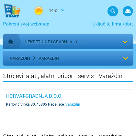
19°C
Pokreni svoj webshop
Uključite firmu/obrt
NEKRETNINE I GRADNJA
Početna stranica
VARAŽDIN
VARAŽDIN
Strojevi, alati, alatni pribor - servis - Varaždin
HORVAT-GRADNJA D.O.O.
Karlović Vinka 30, 40305 Nedelišće
,
Varaždin