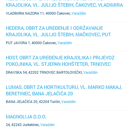
KRAJOLIKA, VL. JULIJO ŠTEBIH, ČAKOVEC, VLADIMIRA
NAZORA 11
VLADIMIRA NAZORA 11, 40000 Čakovec
,
Varaždin
HEDERA, OBRT ZA UREĐENJE I ODRŽAVANJE
KRAJOLIKA, VL. JULIJO ŠTEBIH, MAČKOVEC, PUT
JAVORA 1
PUT JAVORA 1, 40000 Čakovec
,
Varaždin
HOST, OBRT ZA UREĐENJE KRAJOLIKA I PRIJEVOZ
POKOJNIKA, VL. STJEPAN HOHŠTETER, TRNOVEC
BARTOLOVEČKI, DRAVSKA 54
DRAVSKA 54, 42202 TRNOVEC BARTOLOVEČKI
,
Varaždin
LUMAS, OBRT ZA HORTIKULTURU, VL. MARKO MAKAJ,
BERETINEC, BANA JELAČIĆA 20
BANA JELAČIĆA 20, 42204 Turčin
,
Varaždin
MAGNOLIJA D.O.O.
24, 42243 Jurketinec
,
Varaždin