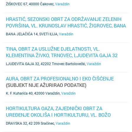
ŽIŠKOVEC 67, 40000 Čakovec
,
Varaždin
HRASTIĆ, SEZONSKI OBRT ZA ODRŽAVANJE ZELENIH
POVRŠINA, VL. KRUNOSLAV HRASTIĆ, ŽIGROVEC, BANA
JELAČIĆA 14
(TELEFON NIJE POZNAT)
BANA JELAČIĆA 14, SVETI ILIJA
,
Varaždin
TINA, OBRT ZA USLUŽNE DJELATNOSTI, VL.
KLEMENTINA ŽIVKO, TRNOVEC, LJUDEVITA GAJA 32
(TELEFON NIJE POZNAT)
LJUDEVITA GAJA 32, 42202 Trnovec Bartolovečki
,
Varaždin
AURA, OBRT ZA PROFESIONALNO I EKO ČIŠĆENJE
(SUBJEKT NIJE AŽURIRAO PODATKE)
K. F. Kuharića 40, 42000 Varaždin
,
Varaždin
HORTIKULTURA OAZA, ZAJEDNIČKI OBRT ZA
UREĐENJE OKOLIŠA I HORTIKULTURU, VL. BOŽO
LUKAČIĆ I LUKA LUKAČIĆ, SVIBOVEC PODRAVSKI,
DRAVSKA 32, 42 209 Sračinec
,
Varaždin
DRAVSKA 32
(SUBJEKT NIJE AŽURIRAO PODATKE)