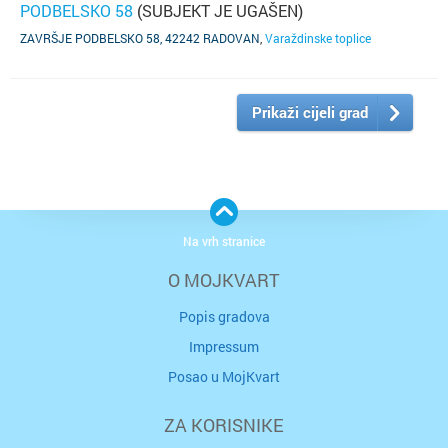
PODBELSKO 58
(SUBJEKT JE UGAŠEN)
ZAVRŠJE PODBELSKO 58, 42242 RADOVAN
,
Varaždinske toplice
Prikaži cijeli grad
Na vrh stranice
O MOJKVART
Popis gradova
Impressum
Posao u MojKvart
ZA KORISNIKE