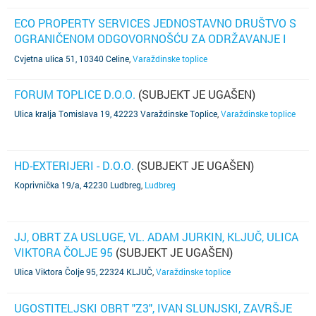
ECO PROPERTY SERVICES JEDNOSTAVNO DRUŠTVO S
OGRANIČENOM ODGOVORNOŠĆU ZA ODRŽAVANJE I
ČIŠĆENJE
(SUBJEKT JE UGAŠEN)
Cvjetna ulica 51, 10340 Celine
,
Varaždinske toplice
FORUM TOPLICE D.O.O.
(SUBJEKT JE UGAŠEN)
Ulica kralja Tomislava 19, 42223 Varaždinske Toplice
,
Varaždinske toplice
HD-EXTERIJERI - D.O.O.
(SUBJEKT JE UGAŠEN)
Koprivnička 19/a, 42230 Ludbreg
,
Ludbreg
JJ, OBRT ZA USLUGE, VL. ADAM JURKIN, KLJUČ, ULICA
VIKTORA ČOLJE 95
(SUBJEKT JE UGAŠEN)
Ulica Viktora Čolje 95, 22324 KLJUČ
,
Varaždinske toplice
UGOSTITELJSKI OBRT "Z3", IVAN SLUNJSKI, ZAVRŠJE