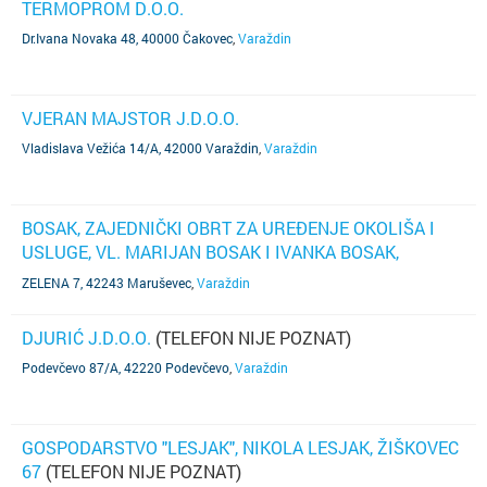
TERMOPROM D.O.O.
Dr.Ivana Novaka 48, 40000 Čakovec
,
Varaždin
VJERAN MAJSTOR J.D.O.O.
Vladislava Vežića 14/A, 42000 Varaždin
,
Varaždin
BOSAK, ZAJEDNIČKI OBRT ZA UREĐENJE OKOLIŠA I
USLUGE, VL. MARIJAN BOSAK I IVANKA BOSAK,
GORNJE LADANJE, ZELENA 7
(TELEFON NIJE POZNAT)
ZELENA 7, 42243 Maruševec
,
Varaždin
DJURIĆ J.D.O.O.
(TELEFON NIJE POZNAT)
Podevčevo 87/A, 42220 Podevčevo
,
Varaždin
GOSPODARSTVO "LESJAK", NIKOLA LESJAK, ŽIŠKOVEC
67
(TELEFON NIJE POZNAT)