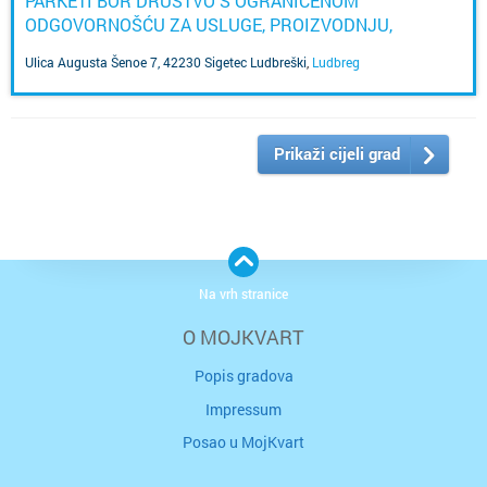
PARKETI BOR DRUŠTVO S OGRANIČENOM
ODGOVORNOŠĆU ZA USLUGE, PROIZVODNJU,
TRGOVINU I GRAĐENJE
Ulica Augusta Šenoe 7, 42230 Sigetec Ludbreški
,
Ludbreg
Prikaži cijeli grad
Na vrh stranice
O MOJKVART
Popis gradova
Impressum
Posao u MojKvart