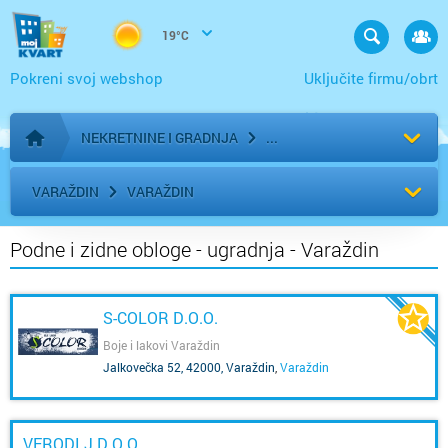
19°C
Pokreni svoj webshop
Uključite firmu/obrt
NEKRETNINE I GRADNJA
Početna stranica
VARAŽDIN
VARAŽDIN
Podne i zidne obloge - ugradnja - Varaždin
S-COLOR D.O.O.
Boje i lakovi Varaždin
Jalkovečka 52, 42000, Varaždin
,
Varaždin
VERODI J.D.O.O.