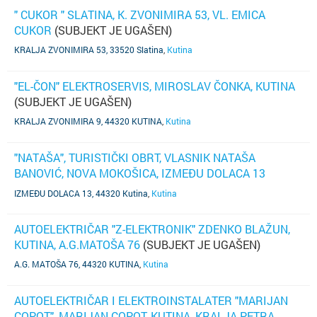
" CUKOR " SLATINA, K. ZVONIMIRA 53, VL. EMICA
CUKOR
(SUBJEKT JE UGAŠEN)
KRALJA ZVONIMIRA 53, 33520 Slatina
,
Kutina
"EL-ČON" ELEKTROSERVIS, MIROSLAV ČONKA, KUTINA
(SUBJEKT JE UGAŠEN)
KRALJA ZVONIMIRA 9, 44320 KUTINA
,
Kutina
"NATAŠA", TURISTIČKI OBRT, VLASNIK NATAŠA
BANOVIĆ, NOVA MOKOŠICA, IZMEĐU DOLACA 13
(SUBJEKT JE UGAŠEN)
IZMEĐU DOLACA 13, 44320 Kutina
,
Kutina
AUTOELEKTRIČAR "Z-ELEKTRONIK" ZDENKO BLAŽUN,
KUTINA, A.G.MATOŠA 76
(SUBJEKT JE UGAŠEN)
A.G. MATOŠA 76, 44320 KUTINA
,
Kutina
AUTOELEKTRIČAR I ELEKTROINSTALATER "MARIJAN
COPOT", MARIJAN COPOT, KUTINA, KRALJA PETRA