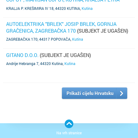
KREŠIMIRA IV 18
(SUBJEKT JE UGAŠEN)
KRALJA P. KREŠIMIRA IV 18, 44320 KUTINA
,
Kutina
AUTOELEKTRIKA "BRLEK" JOSIP BRLEK, GORNJA
GRAČENICA, ZAGREBAČKA 170
(SUBJEKT JE UGAŠEN)
ZAGREBAČKA 170, 44317 POPOVAČA
,
Kutina
GITANO D.O.O.
(SUBJEKT JE UGAŠEN)
Andrije Hebranga 7, 44320 Kutina
,
Kutina
Prikaži cijelu Hrvatsku
Na vrh stranice