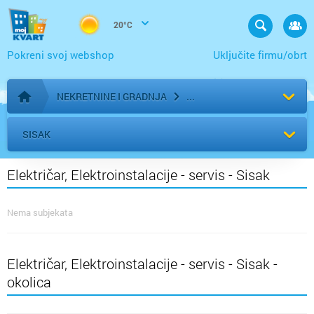
20°C
Pokreni svoj webshop
Uključite firmu/obrt
NEKRETNINE I GRADNJA
Početna stranica
SISAK
Električar, Elektroinstalacije - servis - Sisak
Nema subjekata
Električar, Elektroinstalacije - servis - Sisak -
okolica