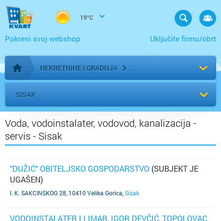
19°C
Pokreni svoj webshop
Uključite firmu/obrt
NEKRETNINE I GRADNJA
Početna stranica
SISAK
Voda, vodoinstalater, vodovod, kanalizacija -
servis - Sisak
"DUŽIĆ" OBITELJSKO GOSPODARSTVO
(SUBJEKT JE
UGAŠEN)
I. K. SAKCINSKOG 28, 10410 Velika Gorica
,
Sisak
VODOINSTALATER I LIMAR, IGOR DEVČIĆ, TOPOLOVAC