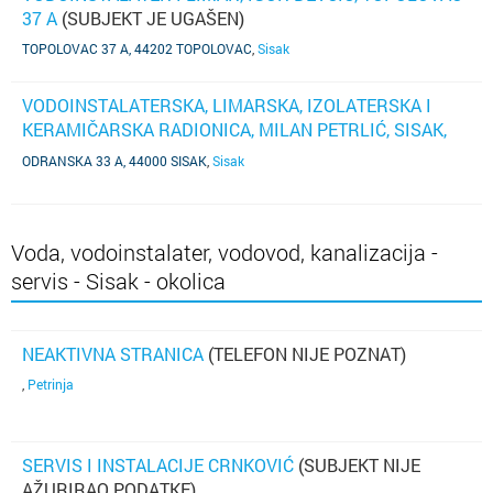
37 A
(SUBJEKT JE UGAŠEN)
TOPOLOVAC 37 A, 44202 TOPOLOVAC
,
Sisak
VODOINSTALATERSKA, LIMARSKA, IZOLATERSKA I
KERAMIČARSKA RADIONICA, MILAN PETRLIĆ, SISAK,
ODRANSKA 33A
(SUBJEKT JE UGAŠEN)
ODRANSKA 33 A, 44000 SISAK
,
Sisak
Voda, vodoinstalater, vodovod, kanalizacija -
servis - Sisak - okolica
NEAKTIVNA STRANICA
(TELEFON NIJE POZNAT)
,
Petrinja
SERVIS I INSTALACIJE CRNKOVIĆ
(SUBJEKT NIJE
AŽURIRAO PODATKE)