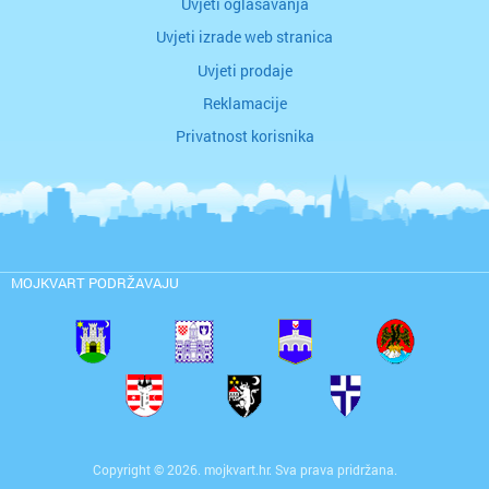
Uvjeti oglašavanja
Uvjeti izrade web stranica
Uvjeti prodaje
Reklamacije
Privatnost korisnika
MOJKVART PODRŽAVAJU
Copyright © 2026. mojkvart.hr. Sva prava pridržana.