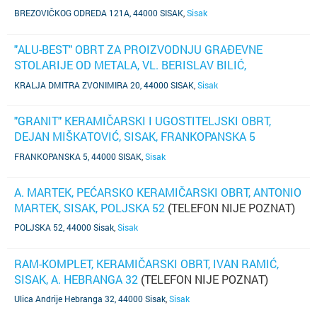
BREZOVIČKOG ODREDA 121A, 44000 SISAK
,
Sisak
"ALU-BEST" OBRT ZA PROIZVODNJU GRAĐEVNE
STOLARIJE OD METALA, VL. BERISLAV BILIĆ,
BENKOVAC, KRALJA DMITRA ZVONIMIRA 20
(TELEFON
KRALJA DMITRA ZVONIMIRA 20, 44000 SISAK
,
Sisak
NIJE POZNAT)
"GRANIT" KERAMIČARSKI I UGOSTITELJSKI OBRT,
DEJAN MIŠKATOVIĆ, SISAK, FRANKOPANSKA 5
(TELEFON NIJE POZNAT)
FRANKOPANSKA 5, 44000 SISAK
,
Sisak
A. MARTEK, PEĆARSKO KERAMIČARSKI OBRT, ANTONIO
MARTEK, SISAK, POLJSKA 52
(TELEFON NIJE POZNAT)
POLJSKA 52, 44000 Sisak
,
Sisak
RAM-KOMPLET, KERAMIČARSKI OBRT, IVAN RAMIĆ,
SISAK, A. HEBRANGA 32
(TELEFON NIJE POZNAT)
Ulica Andrije Hebranga 32, 44000 Sisak
,
Sisak