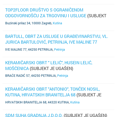
POZNAT)
TOP2FLOOR DRUŠTVO S OGRANIČENOM
ODGOVORNOŠĆU ZA TRGOVINU I USLUGE
(SUBJEKT
NIJE AŽURIRAO PODATKE)
Buzinski prilaz 34, 10000 Zagreb
,
Kutina
BARTULL, OBRT ZA USLUGE U GRAĐEVINARSTVU, VL.
JURICA BARTULOVIĆ, PETRINJA, IVE MALINE 77
(SUBJEKT JE UGAŠEN)
IVE MALINE 77, 44250 PETRINJA
,
Petrinja
KERAMIČARSKI OBRT " LELIĆ", HUSEIN LELIĆ,
MOŠĆENICA
(SUBJEKT JE UGAŠEN)
BRAĆE RADIĆ 57, 44250 PETRINJA
,
Petrinja
KERAMIČARSKI OBRT "ANTONIO", TONČEK NOSIL,
KUTINA, HRVATSKIH BRANITELJA 68
(SUBJEKT JE
UGAŠEN)
HRVATSKIH BRANITELJA 68, 44320 KUTINA
,
Kutina
SDM SUHA GRADNJA J.D.O.O.
(SUBJEKT JE UGAŠEN)