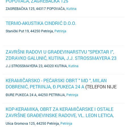
POPOVAČA, ZAGREBAČKA 125
ZAGREBAČKA 125, 44317 POPOVAČA
,
Kutina
TERMO-AKUSTIKA CINDRIĆ D.O.O.
Stanički Put 19, 44250 Petrinja
,
Petrinja
ZAVRŠNI RADOVI U GRAĐEVINARSTVU "SPEKTAR I",
ZDRAVKO GALUNIĆ, KUTINA, J.J. STROSSMAYERA 23
J.J.STROSSMAYERA 23, 44320 KUTINA
,
Kutina
KERAMIČARSKO - PEĆARSKI OBRT " MD ", MILAN
DOBRENIĆ, PETRINJA, Đ.PUKECA 24 A
(TELEFON NIJE
POZNAT)
ĐURE PUKECA 24 A, 44250 PETRINJA
,
Petrinja
KOP-KERAMIKA, OBRT ZA KERAMIČARSKE I OSTALE
ZAVRŠNE GRAĐEVINSKE RADOVE, VL. LEON LETICA,
PETRINJA, ULICA GROMOVA 125
(TELEFON NIJE
Ulica Gromova 125, 44250 Petrinja
,
Petrinja