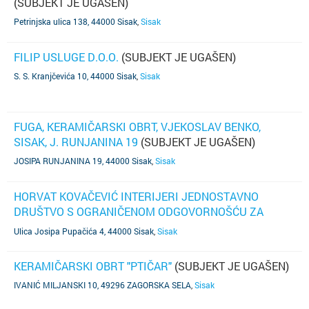
(SUBJEKT JE UGAŠEN)
Petrinjska ulica 138, 44000 Sisak
,
Sisak
FILIP USLUGE D.O.O.
(SUBJEKT JE UGAŠEN)
S. S. Kranjčevića 10, 44000 Sisak
,
Sisak
FUGA, KERAMIČARSKI OBRT, VJEKOSLAV BENKO,
SISAK, J. RUNJANINA 19
(SUBJEKT JE UGAŠEN)
JOSIPA RUNJANINA 19, 44000 Sisak
,
Sisak
HORVAT KOVAČEVIĆ INTERIJERI JEDNOSTAVNO
DRUŠTVO S OGRANIČENOM ODGOVORNOŠĆU ZA
USLUGE
(SUBJEKT JE UGAŠEN)
Ulica Josipa Pupačića 4, 44000 Sisak
,
Sisak
KERAMIČARSKI OBRT "PTIČAR"
(SUBJEKT JE UGAŠEN)
IVANIĆ MILJANSKI 10, 49296 ZAGORSKA SELA
,
Sisak