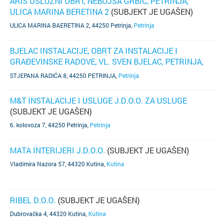
ARIŠ USLUŽNI OBRT, NEBOJŠA GRBIĆ, PETRINJA,
ULICA MARINA BERETINA 2
(SUBJEKT JE UGAŠEN)
ULICA MARINA BAERETINA 2, 44250 Petrinja
,
Petrinja
BJELAC INSTALACIJE, OBRT ZA INSTALACIJE I
GRAĐEVINSKE RADOVE, VL. SVEN BJELAC, PETRINJA,
STJEPANA RADIĆA 8
(SUBJEKT JE UGAŠEN)
STJEPANA RADIĆA 8, 44250 PETRINJA
,
Petrinja
M&T INSTALACIJE I USLUGE J.D.O.O. ZA USLUGE
(SUBJEKT JE UGAŠEN)
6. kolovoza 7, 44250 Petrinja
,
Petrinja
MATA INTERIJERI J.D.O.O.
(SUBJEKT JE UGAŠEN)
Vladimira Nazora 57, 44320 Kutina
,
Kutina
RIBEL D.O.O.
(SUBJEKT JE UGAŠEN)
Dubrovačka 4, 44320 Kutina
,
Kutina