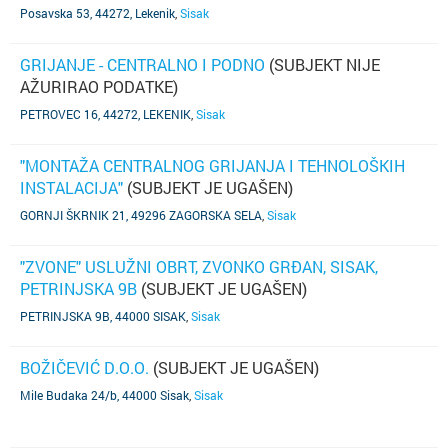
Posavska 53, 44272, Lekenik
,
Sisak
GRIJANJE - CENTRALNO I PODNO
(SUBJEKT NIJE
AŽURIRAO PODATKE)
PETROVEC 16, 44272, LEKENIK
,
Sisak
"MONTAŽA CENTRALNOG GRIJANJA I TEHNOLOŠKIH
INSTALACIJA"
(SUBJEKT JE UGAŠEN)
GORNJI ŠKRNIK 21, 49296 ZAGORSKA SELA
,
Sisak
"ZVONE" USLUŽNI OBRT, ZVONKO GRĐAN, SISAK,
PETRINJSKA 9B
(SUBJEKT JE UGAŠEN)
PETRINJSKA 9B, 44000 SISAK
,
Sisak
BOŽIČEVIĆ D.O.O.
(SUBJEKT JE UGAŠEN)
Mile Budaka 24/b, 44000 Sisak
,
Sisak