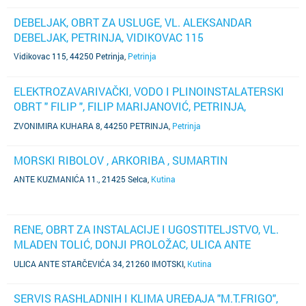
DEBELJAK, OBRT ZA USLUGE, VL. ALEKSANDAR
DEBELJAK, PETRINJA, VIDIKOVAC 115
Vidikovac 115, 44250 Petrinja
,
Petrinja
ELEKTROZAVARIVAČKI, VODO I PLINOINSTALATERSKI
OBRT " FILIP ", FILIP MARIJANOVIĆ, PETRINJA,
ZVONIMIRA KUHARA 8
ZVONIMIRA KUHARA 8, 44250 PETRINJA
,
Petrinja
MORSKI RIBOLOV , ARKORIBA , SUMARTIN
ANTE KUZMANIĆA 11., 21425 Selca
,
Kutina
RENE, OBRT ZA INSTALACIJE I UGOSTITELJSTVO, VL.
MLADEN TOLIĆ, DONJI PROLOŽAC, ULICA ANTE
STARČEVIĆA 34
ULICA ANTE STARČEVIĆA 34, 21260 IMOTSKI
,
Kutina
SERVIS RASHLADNIH I KLIMA UREĐAJA "M.T.FRIGO",