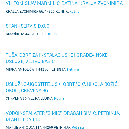
VL. TOMISLAV MARMILIĆ, BATINA, KRALJA ZVONIMIRA
56
KRALJA ZVONIMIRA 56, 44320 KUTINA
,
Kutina
STAN - SERVIS D.O.O.
Brdovita 92, 44320 Kutina
,
Kutina
TUŠA, OBRT ZA INSTALACIJSKE I GRAĐEVINSKE
USLUGE, VL. IVO BABIĆ
MIRKA ANTOLIĆA 4, 44250 PETRINJA
,
Petrinja
USLUŽNO-UGOSTITELJSKI OBRT "OK", NIKOLA BOŽIĆ,
OKOLI, CRKVENA 86
CRKVENA 86, VELIKA LUDINA
,
Kutina
VODOINSTALATER "ŠIMIĆ", DRAGAN ŠIMIĆ, PETRINJA,
M.ANTOLCA 114
MATIJE ANTOLCA 114, 44250 PETRINJA
,
Petrinja