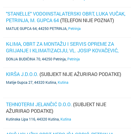
"STANELLE" VODOINSTALATERSKI OBRT, LUKA VUČAK,
PETRINJA, M. GUPCA 64
(TELEFON NIJE POZNAT)
MATIJE GUPCA 64, 44250 PETRINJA
,
Petrinja
K-LIMA, OBRT ZA MONTAŽU I SERVIS OPREME ZA
GRIJANJE I KLIMATIZACIJU, VL. JOSIP KOVAČEVIĆ,
DONJA BUDIČINA 70
(TELEFON NIJE POZNAT)
DONJA BUDIČINA 70, 44250 Petrinja
,
Petrinja
KIRŠA J.D.O.O.
(SUBJEKT NIJE AŽURIRAO PODATKE)
Matije Gupca 27, 44320 Kutina
,
Kutina
TEHNOTERM JELANČIĆ D.O.O.
(SUBJEKT NIJE
AŽURIRAO PODATKE)
Kutinska Lipa 116, 44320 Kutina
,
Kutina