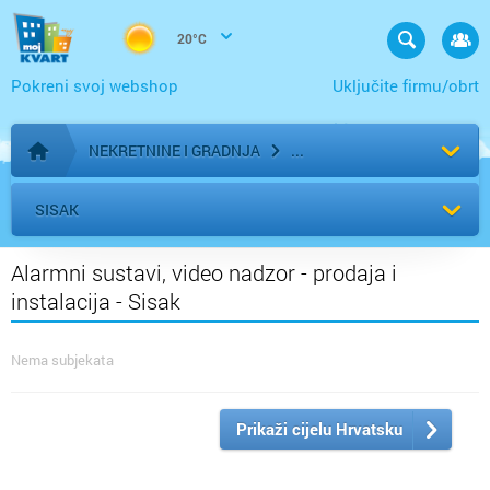
20°C
Pokreni svoj webshop
Uključite firmu/obrt
NEKRETNINE I GRADNJA
Početna stranica
SISAK
Alarmni sustavi, video nadzor - prodaja i
instalacija - Sisak
Nema subjekata
Prikaži cijelu Hrvatsku