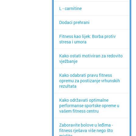
L - carnitine
Dodaci prehrani
Fitness kao lijek: Borba protiv
stresa i umora
Kako ostati motiviran za redovito
vježbanje
Kako odabrati pravu fitness
opremu za postizanje vrhunskih
rezultata
Kako održavati optimalne
performanse sportske opreme u
vašem fitness centru
Zaboravite bolove u leđima -
fitness rješava više nego što
mislite