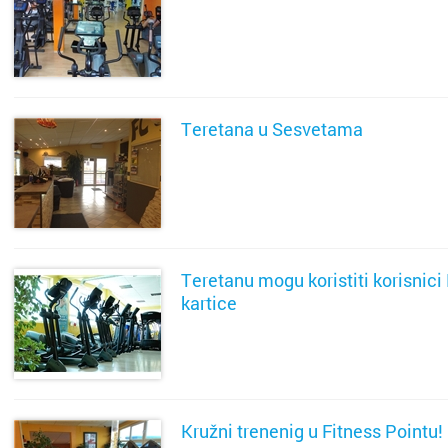
Kaštela
SAZNAJ VIŠE
Knin
Koprivn
Teretana u Sesvetama
Kraljevi
Krapina
SAZNAJ VIŠE
Križevci
Teretanu mogu koristiti korisnici
Kutina
kartice
Labin
SAZNAJ VIŠE
Makars
Kružni trenenig u Fitness Pointu!
Marija B