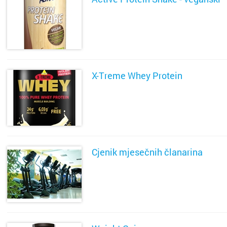
Slavons
SAZNAJ VIŠE
Solin
Split
X-Treme Whey Protein
Sukoša
SAZNAJ VIŠE
Trogir
Umag
Cjenik mjesečnih članarina
Varaždi
SAZNAJ VIŠE
Velika 
Vinkovc