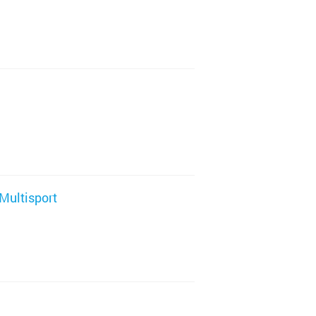
ica
ca
 Multisport
ka
istrica