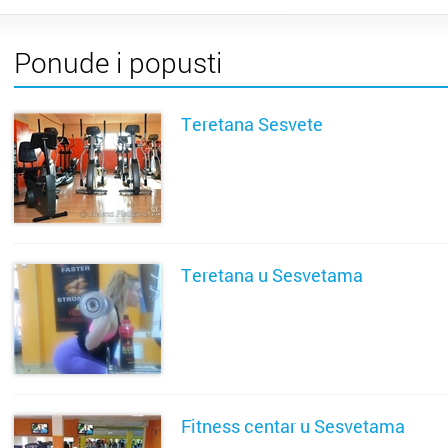
Donja S
Ponude i popusti
Drniš
Dubrovn
Teretana Sesvete
Dugo Se
SAZNAJ VIŠE
Gospić
Imotski
Teretana u Sesvetama
Ivanić 
SAZNAJ VIŠE
Jastreb
Karlova
Fitness centar u Sesvetama