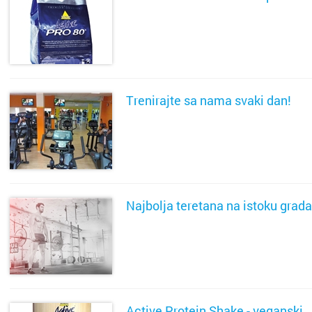
Požega
Pula
SAZNAJ VIŠE
Rijeka
Trenirajte sa nama svaki dan!
Rovinj
Samobo
SAZNAJ VIŠE
Šibenik
Sinj
Najbolja teretana na istoku grada
Sisak
SAZNAJ VIŠE
Skradin
Slatina
Active Protein Shake - veganski