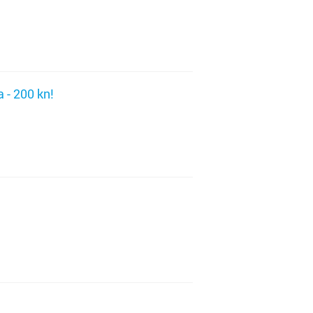
ć
adiška
 - 200 kn!
d
je