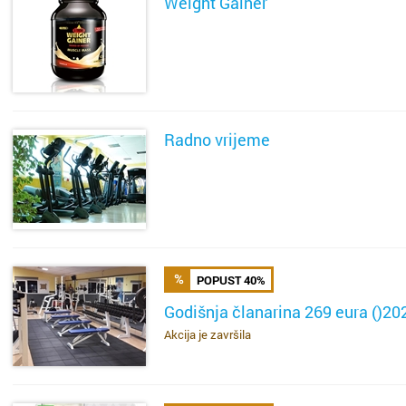
Weight Gainer
Viroviti
Vodice
SAZNAJ VIŠE
Vrbovec
Radno vrijeme
Vukova
Zabok
SAZNAJ VIŠE
Zadar
Zagreb
POPUST 40%
Godišnja članarina 269 eura ()20
Zapreši
Akcija je završila
SAZNAJ VIŠE
Županj