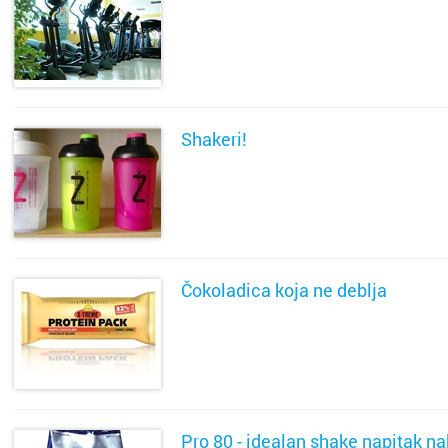
otok Br
SAZNAJ VIŠE
otok Hv
otok Ko
Shakeri!
otok Kr
SAZNAJ VIŠE
otok Pa
Pazin
Čokoladica koja ne deblja
Petrinja
Podstra
SAZNAJ VIŠE
Poreč
Pro 80 - idealan shake napitak n