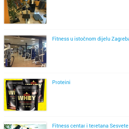
Metkovi
SAZNAJ VIŠE
Nin
Nova Gr
Fitness u istočnom dijelu Zagreba
Novalja
SAZNAJ VIŠE
Novigra
Omiš
Proteini
Opatija
SAZNAJ VIŠE
Oroslav
Osijek
Fitness centar i teretana Sesvete