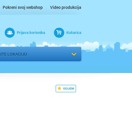
Pokreni svoj webshop
Video produkcija
ac
Prijava korisnika
Košarica
 n/m
r
ITE LOKACIJU
 / Međimurje
OCIJENI