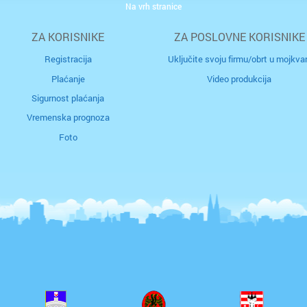
Na vrh stranice
otok Br
ZA KORISNIKE
ZA POSLOVNE KORISNIKE
otok Hv
Registracija
Uključite svoju firmu/obrt u mojkvar
otok Ko
Plaćanje
Video produkcija
Sigurnost plaćanja
otok Kr
Vremenska prognoza
Foto
otok Pa
Pazin
Petrinja
Podstra
Poreč