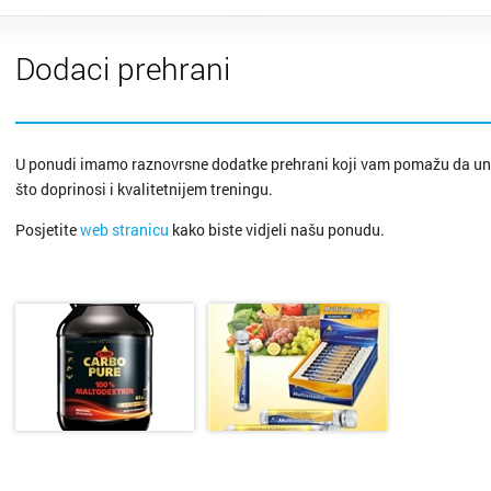
Donja S
Dodaci prehrani
Drniš
Dubrovn
U ponudi imamo raznovrsne dodatke prehrani koji vam pomažu da une
Dugo Se
što doprinosi i kvalitetnijem treningu.
Posjetite
web stranicu
kako biste vidjeli našu ponudu.
Gospić
Imotski
Ivanić 
Jastreb
Karlova