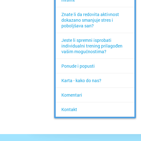
Znate li da redovita aktivnost
dokazano smanjuje stres i
poboljšava san?
Jeste li spremni isprobati
individualni trening prilagođen
vašim mogućnostima?
Ponude i popusti
Karta - kako do nas?
Komentari
Kontakt