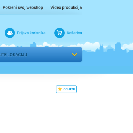
Pokreni svoj webshop
Video produkcija
ac
Prijava korisnika
Košarica
 n/m
r
ITE LOKACIJU
 / Međimurje
OCIJENI