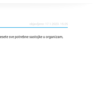
tubica
objavljeno: 17.1.2023. 15:25
ik
sete sve potrebne sastojke u organizam,
lo
Grad
arsko
c