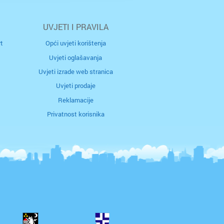
ač
UVJETI I PRAVILA
ar
t
Opći uvjeti korištenja
rčula
Uvjeti oglašavanja
Uvjeti izrade web stranica
k
Uvjeti prodaje
Reklamacije
g
Privatnost korisnika
na