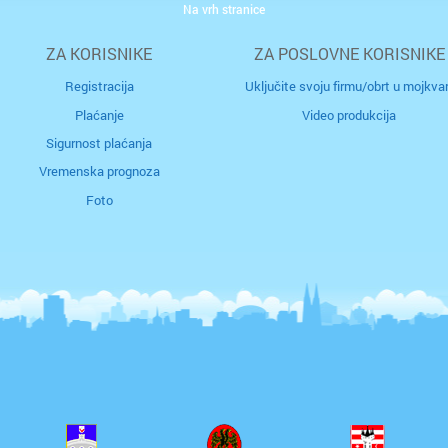
Na vrh stranice
otok Br
ZA KORISNIKE
ZA POSLOVNE KORISNIKE
otok Hv
Registracija
Uključite svoju firmu/obrt u mojkvar
otok Ko
Plaćanje
Video produkcija
Sigurnost plaćanja
otok Kr
Vremenska prognoza
Foto
otok Pa
Pazin
Petrinja
Podstra
Poreč