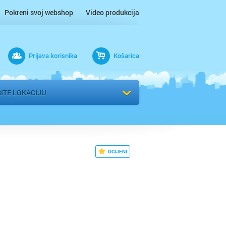
Pokreni svoj webshop
Video produkcija
ac
Prijava korisnika
Košarica
 n/m
r
ITE LOKACIJU
 / Međimurje
OCIJENI