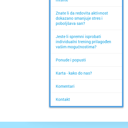
Znate li da redovita aktivnost
dokazano smanjuje stres i
poboljšava san?
Jeste li spremni isprobati
individualni trening prilagođen
vašim mogućnostima?
Ponude i popusti
Karta - kako do nas?
Komentari
Kontakt