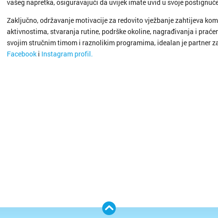
vašeg napretka, osiguravajući da uvijek imate uvid u svoje postignuće
Metkovi
Zaključno, održavanje motivacije za redovito vježbanje zahtijeva komb
aktivnostima, stvaranja rutine, podrške okoline, nagrađivanja i praće
Nin
svojim stručnim timom i raznolikim programima, idealan je partner za
Facebook
i
Instagram profil.
Nova Gr
Novalja
Novigra
Omiš
Opatija
Oroslav
Osijek