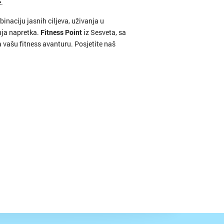
.
ć
inaciju jasnih ciljeva, uživanja u
nja napretka.
Fitness Point
iz Sesveta, sa
 vašu fitness avanturu. Posjetite naš
adiška
d
je