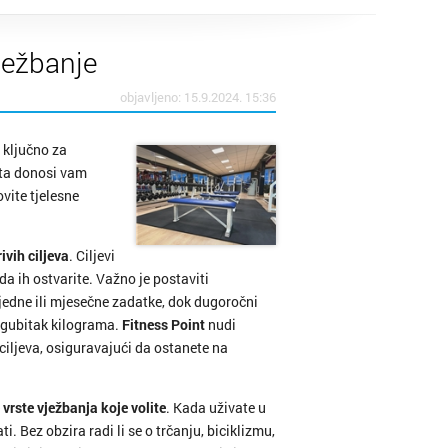
tubica
ježbanje
objavljeno: 15.9.2024. 15:36
ik
 ključno za
lo
ta donosi vam
vite tjelesne
ivih ciljeva
. Ciljevi
 ih ostvarite. Važno je postaviti
tjedne ili mjesečne zadatke, dok dugoročni
Grad
i gubitak kilograma.
Fitness Point
nudi
iljeva, osiguravajući da ostanete na
arsko
c
vrste vježbanja koje volite
. Kada uživate u
i. Bez obzira radi li se o trčanju, biciklizmu,