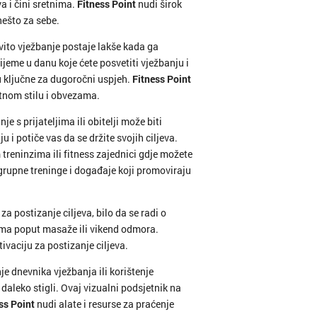
a i čini sretnima.
Fitness Point
nudi širok
nešto za sebe.
ito vježbanje postaje lakše kada ga
ijeme u danu koje ćete posvetiti vježbanju i
ica
u ključne za dugoročni uspjeh.
Fitness Point
otnom stilu i obvezama.
ca
 s prijateljima ili obitelji može biti
 i potiče vas da se držite svojih ciljeva.
treninzima ili fitness zajednici gdje možete
grupne treninge i događaje koji promoviraju
a postizanje ciljeva, bilo da se radi o
ma poput masaže ili vikend odmora.
vaciju za postizanje ciljeva.
e dnevnika vježbanja ili korištenje
ka
daleko stigli. Ovaj vizualni podsjetnik na
ss Point
nudi alate i resurse za praćenje
istrica