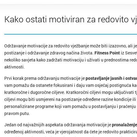
Donja S
Kako ostati motiviran za redovito v
Drniš
Dubrovn
Održavanje motivacije za redovito vježbanje može biti izazovno, ali je
Dugo Se
postizanje i održavanje zdravog načina života.
Fitness Point
iz Sesve
nekoliko savjeta kako zadržati motivaciju i uživati u prednostima redo
Gospić
aktivnosti.
Prvi korak prema održavanju motivacije je
postavljanje jasnih i ostvar
Imotski
vam pomažu da ostanete fokusirani i daju vam osjećaj postignuća kada
kratkoročne i dugoročne ciljeve. Kratkoročni ciljevi mogu uključivati 
Ivanić 
ciljevi mogu biti usmjereni na postizanje određene razine kondicije il
personalizirane programe koji vam pomažu u postavljanju i praćenju c
Jastreb
pravom putu.
Karlova
Jedan od najvažnijih aspekata održavanja motivacije je
pronalaženje 
određenoj aktivnosti, veća je vjerojatnost da ćete je redovito prakticirat