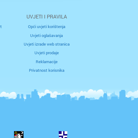
ač
UVJETI I PRAVILA
ar
t
Opći uvjeti korištenja
rčula
Uvjeti oglašavanja
Uvjeti izrade web stranica
k
Uvjeti prodaje
Reklamacije
g
Privatnost korisnika
na