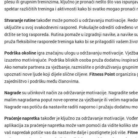
Kaštela
plesu ili grupnim treninzima, ključno je pronaći nešto što vas ispunjav
spektar različitih treninga i aktivnosti kako bi svatko mogao pronaći 
Knin
Stvaranje rutine
također može pomoći u održavanju motivacije. Redov
uključite u svoj svakodnevni raspored. Pokušajte odrediti određeno vr
Koprivn
držite se tog rasporeda. Rutina pomaže u izgradnji navike, a navike s
pruža fleksibilne rasporede treninga kako bi se prilagodili vašem živ
Kraljevi
Podrška okoline
igra značajnu ulogu u održavanju motivacije. Vježbanje
Krapina
izuzetno motivirajuće. Podrška bliskih osoba pruža dodatnu inspiraciju
Ako nemate partnera za vježbanje, razmislite o pridruživanju grupnim 
upoznati nove ljude koji dijele slične ciljeve.
Fitness Point
organizira 
Križevci
zajedništvo i podršku među članovima.
Kutina
Nagrade
su učinkovit način za održavanje motivacije. Nagradite sebe z
malim nagradama poput nove opreme za vježbanje ili većim nagrada
Labin
Nagrade vas potiču da nastavite raditi naporno i pružaju dodatnu moti
Praćenje napretka
također je ključno za održavanje motivacije. Vođenj
Makars
aplikacija za praćenje napretka može vam pomoći da vidite koliko ste 
vaš napredak potiče vas da nastavite dalje i postignete još više.
Fitne
Marija B