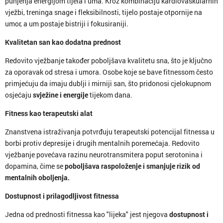
punjenja energijom tijela i uma. Kroz kombinaciju kardiovaskularnih
vježbi, treninga snage i fleksibilnosti, tijelo postaje otpornije na
umor, a um postaje bistriji i fokusiraniji.
Kvalitetan san kao dodatna prednost
Redovito vježbanje također poboljšava kvalitetu sna, što je ključno
za oporavak od stresa i umora. Osobe koje se bave fitnessom često
primjećuju da imaju dublji i mirniji san, što pridonosi cjelokupnom
osjećaju
svježine i energije
tijekom dana.
Fitness kao terapeutski alat
Znanstvena istraživanja potvrđuju terapeutski potencijal fitnessa u
borbi protiv depresije i drugih mentalnih poremećaja. Redovito
vježbanje povećava razinu neurotransmitera poput serotonina i
dopamina, čime se
poboljšava raspoloženje i smanjuje rizik od
mentalnih oboljenja.
Dostupnost i prilagodljivost fitnessa
Jedna od prednosti fitnessa kao "lijeka" jest njegova
dostupnost i