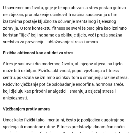
U suvremenom životu, gdje je tempo ubrzan, a stres postao gotovo
neizbježan, pronalaženje učinkovitih načina suočavanja s tim
izazovima postaje ključno za očuvanje mentalnog i tjelesnog
zdravlja. U tom kontekstu, fitness se sve više percipira kao iznimno
koristan "lijek" koji ne samo da oblikuje tijelo, već i pruža snažna
sredstva za prevenciju i ublažavanje stresa i umora.
Fizička aktivnost kao antidot za stres
Stres je sastavni dio modernog života, ali njegov utjecaj na tijelo
može biti ozbiljan. Fizička aktivnost, poput vježbanja u fitness
centru, pokazala se iznimno učinkovitom u smanjenju razine stresa.
Redovito vježbanje potiče oslobađanje endorfina, hormona sreće,
koji djeluju kao prirodni analgetici i smanjuju osjećaj stresa i
anksioznosti.
Vježbanjem protiv umora
Umor, kako fizički tako i mentalni, često je posljedica dugotrajnog
sjedenja ili monotone rutine. Fitness predstavlja dinamičan način