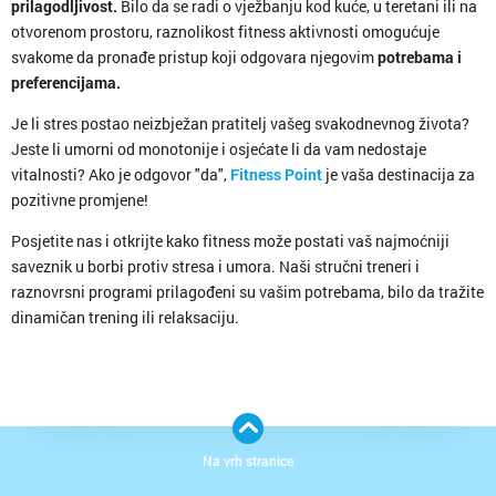
prilagodljivost.
Bilo da se radi o vježbanju kod kuće, u teretani ili na
otvorenom prostoru, raznolikost fitness aktivnosti omogućuje
svakome da pronađe pristup koji odgovara njegovim
potrebama i
preferencijama.
Je li stres postao neizbježan pratitelj vašeg svakodnevnog života?
Jeste li umorni od monotonije i osjećate li da vam nedostaje
vitalnosti? Ako je odgovor "da",
Fitness Point
je vaša destinacija za
pozitivne promjene!
Posjetite nas i otkrijte kako fitness može postati vaš najmoćniji
saveznik u borbi protiv stresa i umora. Naši stručni treneri i
raznovrsni programi prilagođeni su vašim potrebama, bilo da tražite
dinamičan trening ili relaksaciju.
Na vrh stranice