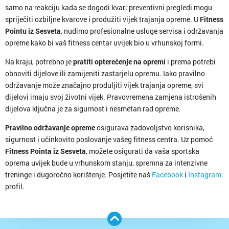
samo na reakciju kada se dogodi kvar; preventivni pregledi mogu
spriječiti ozbiljne kvarove i produžiti vijek trajanja opreme. U
Fitness
Pointu iz Sesveta
, nudimo profesionalne usluge servisa i održavanja
opreme kako bi vaš fitness centar uvijek bio u vrhunskoj formi.
Na kraju, potrebno je
pratiti opterećenje na opremi
i prema potrebi
obnoviti dijelove ili zamijeniti zastarjelu opremu. Iako pravilno
održavanje može značajno produljiti vijek trajanja opreme, svi
dijelovi imaju svoj životni vijek. Pravovremena zamjena istrošenih
dijelova ključna je za sigurnost i nesmetan rad opreme.
Pravilno održavanje opreme
osigurava zadovoljstvo korisnika,
sigurnost i učinkovito poslovanje vašeg fitness centra. Uz pomoć
Fitness Pointa iz Sesveta
, možete osigurati da vaša sportska
oprema uvijek bude u vrhunskom stanju, spremna za intenzivne
treninge i dugoročno korištenje. Posjetite naš
Facebook
i
Instagram
profil.