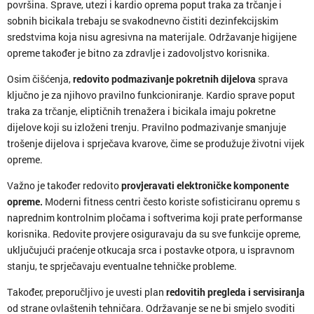
površina. Sprave, utezi i kardio oprema poput traka za trčanje i
sobnih bicikala trebaju se svakodnevno čistiti dezinfekcijskim
sredstvima koja nisu agresivna na materijale. Održavanje higijene
opreme također je bitno za zdravlje i zadovoljstvo korisnika.
Osim čišćenja,
redovito podmazivanje pokretnih dijelova
sprava
ključno je za njihovo pravilno funkcioniranje. Kardio sprave poput
traka za trčanje, eliptičnih trenažera i bicikala imaju pokretne
dijelove koji su izloženi trenju. Pravilno podmazivanje smanjuje
trošenje dijelova i sprječava kvarove, čime se produžuje životni vijek
opreme.
Važno je također redovito
provjeravati elektroničke komponente
opreme.
Moderni fitness centri često koriste sofisticiranu opremu s
naprednim kontrolnim pločama i softverima koji prate performanse
korisnika. Redovite provjere osiguravaju da su sve funkcije opreme,
uključujući praćenje otkucaja srca i postavke otpora, u ispravnom
stanju, te sprječavaju eventualne tehničke probleme.
Također, preporučljivo je uvesti plan
redovitih pregleda i servisiranja
od strane ovlaštenih tehničara. Održavanje se ne bi smjelo svoditi