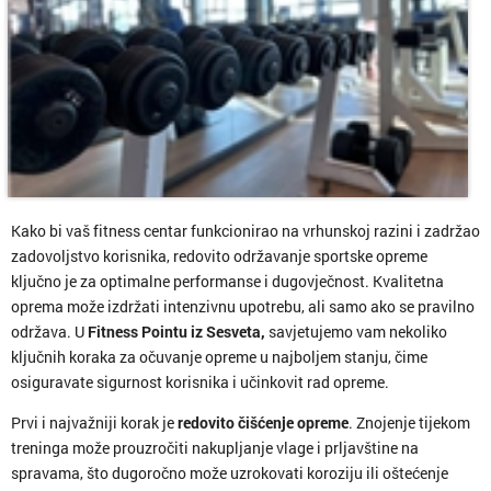
Kako bi vaš fitness centar funkcionirao na vrhunskoj razini i zadržao
zadovoljstvo korisnika, redovito održavanje sportske opreme
ključno je za optimalne performanse i dugovječnost. Kvalitetna
oprema može izdržati intenzivnu upotrebu, ali samo ako se pravilno
održava. U
Fitness Pointu iz Sesveta,
savjetujemo vam nekoliko
ključnih koraka za očuvanje opreme u najboljem stanju, čime
osiguravate sigurnost korisnika i učinkovit rad opreme.
Prvi i najvažniji korak je
redovito čišćenje opreme
. Znojenje tijekom
treninga može prouzročiti nakupljanje vlage i prljavštine na
spravama, što dugoročno može uzrokovati koroziju ili oštećenje