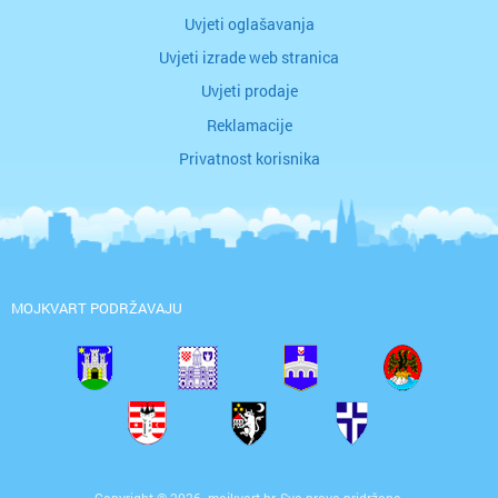
Uvjeti oglašavanja
Uvjeti izrade web stranica
Uvjeti prodaje
Reklamacije
Privatnost korisnika
MOJKVART PODRŽAVAJU