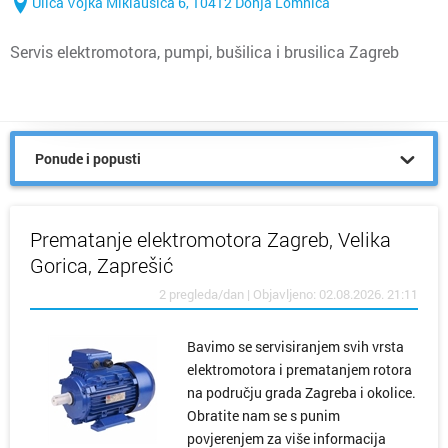
Ulica Vojka Miklaušića 6, 10412 Donja Lomnica
Servis elektromotora, pumpi, bušilica i brusilica Zagreb
Ponude i popusti
Prematanje elektromotora Zagreb, Velika
Gorica, Zaprešić
2 pregleda/dan | Objavljeno: 02.08.2026. 21:11
Bavimo se servisiranjem svih vrsta
elektromotora i prematanjem rotora
na području grada Zagreba i okolice.
Obratite nam se s punim
povjerenjem za više informacija