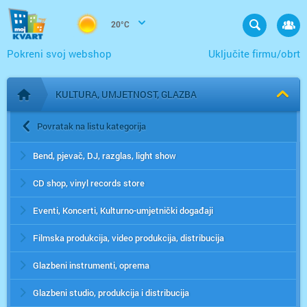
20°C
Pokreni svoj webshop
Uključite firmu/obrt
KULTURA, UMJETNOST, GLAZBA
Početna stranica
Povratak na listu kategorija
Bend, pjevač, DJ, razglas, light show
CD shop, vinyl records store
Eventi, Koncerti, Kulturno-umjetnički događaji
Filmska produkcija, video produkcija, distribucija
Glazbeni instrumenti, oprema
Glazbeni studio, produkcija i distribucija