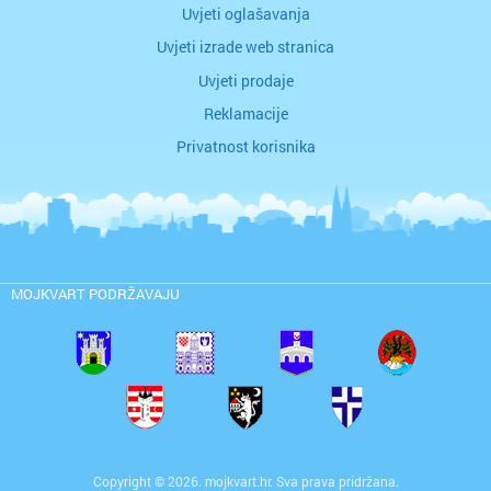
Uvjeti oglašavanja
Uvjeti izrade web stranica
Uvjeti prodaje
Reklamacije
Privatnost korisnika
MOJKVART PODRŽAVAJU
Copyright © 2026. mojkvart.hr. Sva prava pridržana.