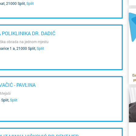
kat, 21000 Split
,
Split
ob
POLIKLINIKA DR. DADIĆ
u
oška obrada na jednom mjestu
arice 1 a, 21000 Split
,
Split
z
d
Es
ra
p
AČIĆ - PAVLINA
ci
 Mejaši
 Split
,
Split
kr
se
s
n
k
Ne
r
sa