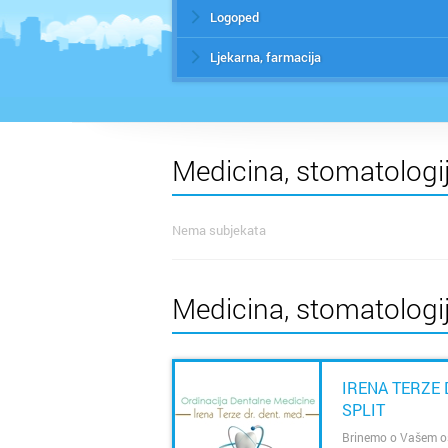
Logoped
Ljekarna, farmacija
Medicina, stomatologij
Nema subjekata
Medicina, stomatologija
IRENA TERZE 
SPLIT
Brinemo o Vašem o