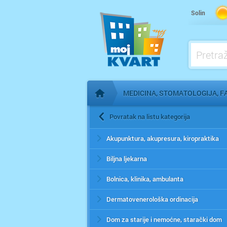
Solin
MEDICINA, STOMATOLOGIJA, F
Početna stranica
Povratak na listu kategorija
Akupunktura, akupresura, kiropraktika
Biljna ljekarna
Bolnica, klinika, ambulanta
Dermatovenerološka ordinacija
Dom za starije i nemoćne, starački dom