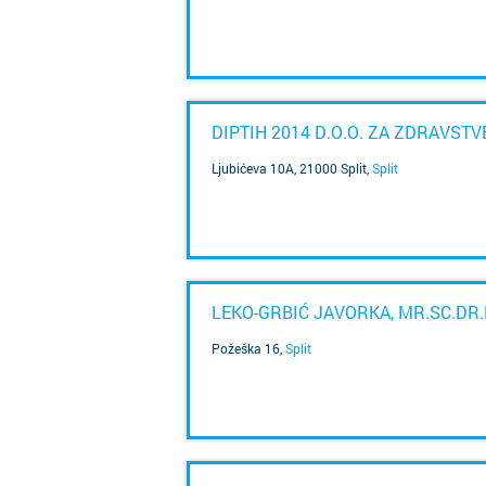
SAZNAJ VIŠE
DIPTIH 2014 D.O.O. ZA ZDRAVST
Ljubićeva 10A, 21000 Split
,
Split
SAZNAJ VIŠE
LEKO-GRBIĆ JAVORKA, MR.SC.DR.
Požeška 16
,
Split
SAZNAJ VIŠE