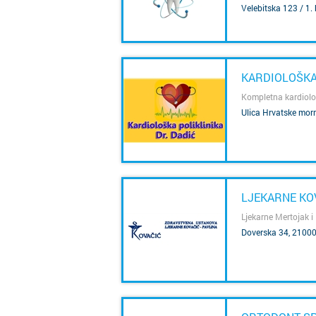
SAZNAJ VIŠE
Velebitska 123 / 1. 
KARDIOLOŠKA 
Kompletna kardiol
Ulica Hrvatske morn
SAZNAJ VIŠE
LJEKARNE KOV
Ljekarne Mertojak i
Doverska 34, 21000
SAZNAJ VIŠE