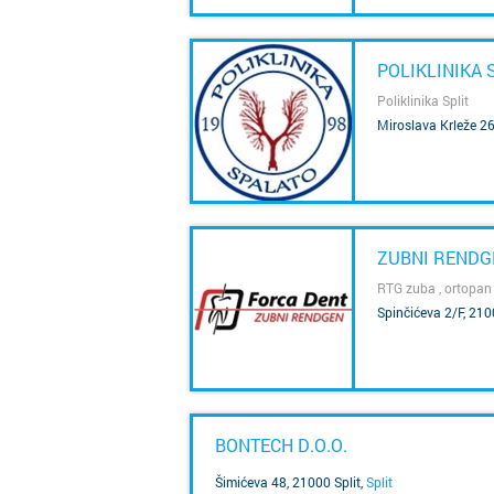
POLIKLINIKA 
Poliklinika Split
Miroslava Krleže 26
SAZNAJ VIŠE
ZUBNI RENDGE
RTG zuba , ortopan 
Spinčićeva 2/F, 210
SAZNAJ VIŠE
BONTECH D.O.O.
Šimićeva 48, 21000 Split
,
Split