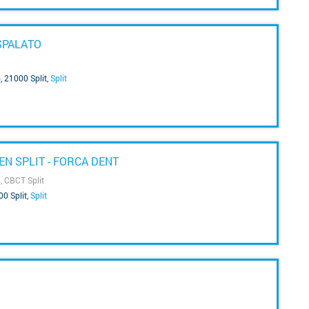
SPALATO
, 21000 Split
,
Split
kv
j
u
u
ul
N SPLIT - FORCA DENT
O
za
, CBCT Split
od
00 Split
,
Split
te
u
m
st
s