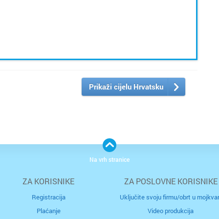
Cijela d
Prikaži cijelu Hrvatsku
Osijek
Rijeka
Split
Na vrh stranice
Zagreb
ZA KORISNIKE
ZA POSLOVNE KORISNIKE
Bakar
Registracija
Uključite svoju firmu/obrt u mojkvar
Plaćanje
Video produkcija
Benkov