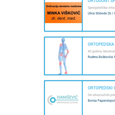
ORTODONT SPL
Specijalistička orto
Ulica Slobode 2b / I
SAZNAJ VIŠE
ORTOPEDSKA O
40 godina iskustva!
Ruđera Boškovića 1
SAZNAJ VIŠE
ORTOPEDSKI C
Od ultrazvučnih pre
Borisa Papandopula
SAZNAJ VIŠE