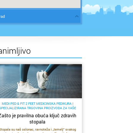
rad
animljivo
MEDI PED & FIT 2 FEET MEDICINSKA PEDIKURA I
SPECIJALIZIRANA TRGOVINA PROIZVODA ZA VAŠE
STOPALO
Zašto je pravilna obuća ključ zdravih
stopala
Stopala su naš oslonac, ravnoteža i „temelj“ svakog