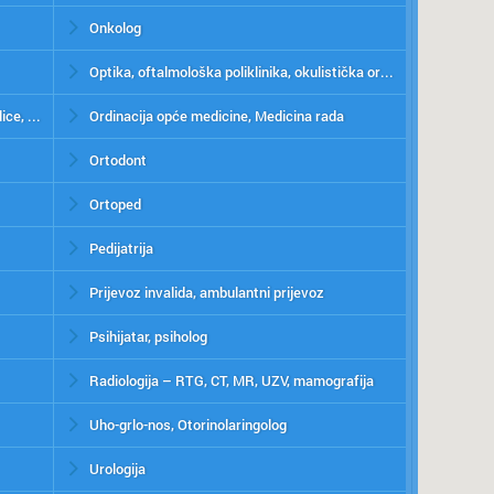
Onkolog
Optika, oftalmološka poliklinika, okulistička ordinacija
Fizikalna terapija, sportska medicina, toplice, sauna
Ordinacija opće medicine, Medicina rada
Ortodont
Ortoped
Pedijatrija
Prijevoz invalida, ambulantni prijevoz
Psihijatar, psiholog
Radiologija – RTG, CT, MR, UZV, mamografija
Uho-grlo-nos, Otorinolaringolog
Urologija