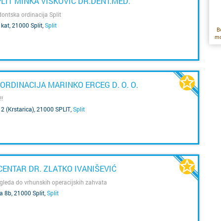
IT MINKA VIŠKOVIĆ DR.DENT.MED.
ob
ru
ko
v
dontska ordinacija Split
št
 kat, 21000 Split
,
Split
B
p
mo
oz
s
p
fi
st
me
pr
RDINACIJA MARINKO ERCEG D. O. O.
ci
!!
pa
2 (Krstarica), 21000 SPLIT
,
Split
u
N
n
ob
na
n
v
t
ov
F
b
ENTAR DR. ZLATKO IVANIŠEVIĆ
U
gleda do vrhunskih operacijskih zahvata
 8b, 21000 Split
,
Split