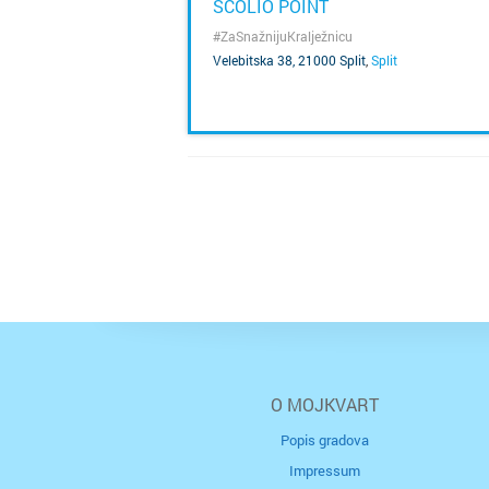
SCOLIO POINT
#ZaSnažnijuKralježnicu
Velebitska 38, 21000 Split
,
Split
SAZNAJ VIŠE
O MOJKVART
Popis gradova
Impressum