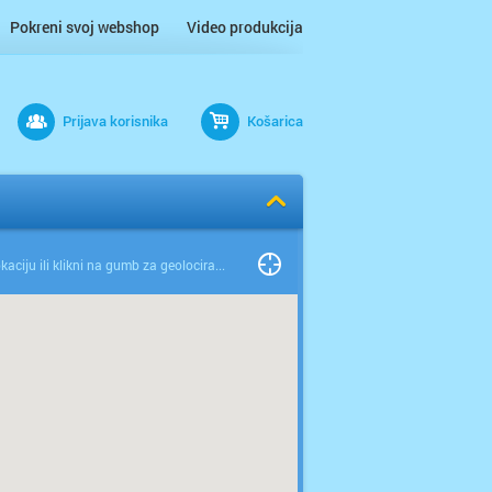
Pokreni svoj webshop
Video produkcija
Prijava korisnika
Košarica
Odaberi lokaciju ili klikni na gumb za geolociranje