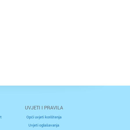
ržava
UVJETI I PRAVILA
t
Opći uvjeti korištenja
Uvjeti oglašavanja
ac