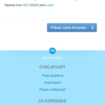
Ripenda Kras 15 C, 52220 Labin
,
Labin
Prikaži cijelu Hrvatsku
Na vrh stranice
O MOJKVART
Popis gradova
Impressum
Posao u MojKvart
ZA KORISNIKE