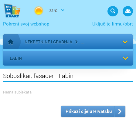
23°C
Pokreni svoj webshop
Uključite firmu/obrt
NEKRETNINE I GRADNJA
Početna stranica
LABIN
Soboslikar, fasader - Labin
Nema subjekata
Prikaži cijelu Hrvatsku