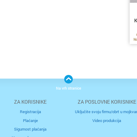
K
hl
t
s
p
po
ti
te
t
Na vrh stranice
g
ZA KORISNIKE
ZA POSLOVNE KORISNIKE
ve
Registracija
Uključite svoju firmu/obrt u mojkvar
p
Plaćanje
Video produkcija
Sigurnost plaćanja
i
od