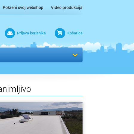
Pokreni svoj webshop
Video produkcija
Prijava korisnika
Košarica
rad
animljivo