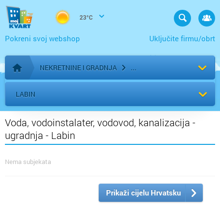
23°C
Pokreni svoj webshop
Uključite firmu/obrt
NEKRETNINE I GRADNJA
Početna stranica
LABIN
Voda, vodoinstalater, vodovod, kanalizacija -
ugradnja - Labin
Nema subjekata
Prikaži cijelu Hrvatsku