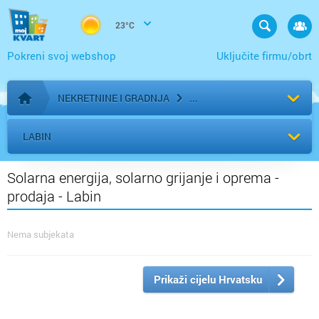
23°C
Pokreni svoj webshop
Uključite firmu/obrt
NEKRETNINE I GRADNJA
Početna stranica
LABIN
Solarna energija, solarno grijanje i oprema -
prodaja - Labin
Nema subjekata
Prikaži cijelu Hrvatsku