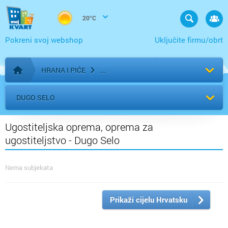
20°C
Pokreni svoj webshop
Uključite firmu/obrt
HRANA I PIĆE
Početna stranica
DUGO SELO
Ugostiteljska oprema, oprema za
ugostiteljstvo - Dugo Selo
Nema subjekata
Prikaži cijelu Hrvatsku