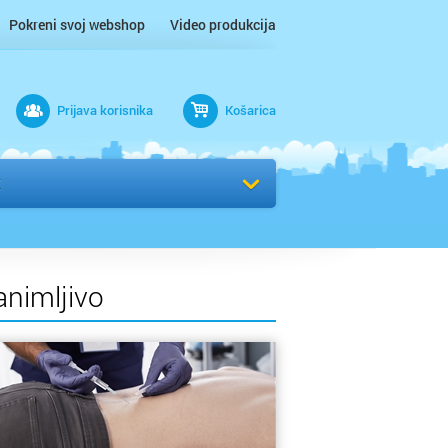
Pokreni svoj webshop
Video produkcija
Prijava korisnika
Košarica
rad
K
animljivo