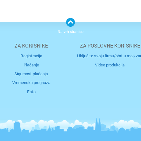
i
po
p
s
s
Na vrh stranice
po
os
ZA KORISNIKE
ZA POSLOVNE KORISNIKE
kv
Registracija
Uključite svoju firmu/obrt u mojkvar
j
“p
Plaćanje
Video produkcija
u
a
u
Sigurnost plaćanja
ul
uz
Vremenska prognoza
s
Foto
O
za
od
pr
o
te
ho
u
m
o
je
st