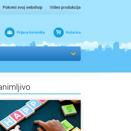
Pokreni svoj webshop
Video produkcija
Prijava korisnika
Košarica
rad
K
animljivo