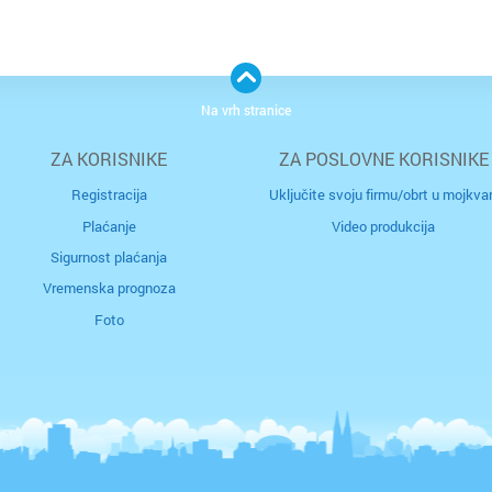
i
po
iz
p
ra
pr
š
s
s
Na vrh stranice
si
Ta
po
i
os
ZA KORISNIKE
ZA POSLOVNE KORISNIKE
po
Registracija
Uključite svoju firmu/obrt u mojkvar
“p
Plaćanje
Video produkcija
po
a
Sigurnost plaćanja
uz
o
Vremenska prognoza
di
s
Foto
pr
o
u
ho
n
o
se
je