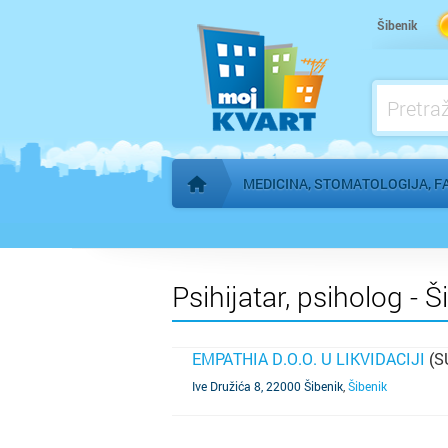
Kardiolog
Šibenik
Kućna njega
Logoped
Ljekarna, farmacija
MEDICINA, STOMATOLOGIJA, F
Početna stranica
Psihijatar, psiholog - Š
EMPATHIA D.O.O. U LIKVIDACIJI
(S
SAZNAJ VIŠE
Ive Družića 8, 22000 Šibenik
,
Šibenik