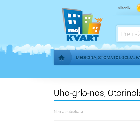
Kardiolog
Šibenik
Kućna njega
Logoped
Ljekarna, farmacija
MEDICINA, STOMATOLOGIJA, F
Početna stranica
Uho-grlo-nos, Otorinol
Nema subjekata