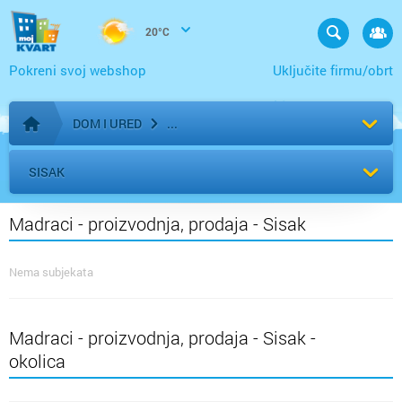
20°C
Pokreni svoj webshop
Uključite firmu/obrt
DOM I URED
Početna stranica
SISAK
Madraci - proizvodnja, prodaja - Sisak
Nema subjekata
Madraci - proizvodnja, prodaja - Sisak -
okolica