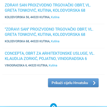
ZDRAVI SAN PROIZVODNO TRGOVAČKI OBRT, VL.
GRETA TONKOVIĆ, KUTINA, KOLODVORSKA 68
(SUBJEKT NIJE AŽURIRAO PODATKE)
KOLODVORSKA 56, 44320 KUTINA
,
Kutina
"ZDRAVI SAN" PROIZVODNO TRGOVAČKI OBRT, VL.
GRETA TONKOVIĆ, KUTINA, KOLODVORSKA 68
(SUBJEKT JE UGAŠEN)
KOLODVORSKA 68, 44320 KUTINA
,
Kutina
CONCEPTA, OBRT ZA ARHITEKTONSKE USLUGE, VL.
KLAUDIJA ZORKIĆ, POJATNO, VINOGRADSKA 6
(SUBJEKT JE UGAŠEN)
VINOGRADSKA 6, 44320 KUTINA
,
Kutina
Prikaži cijelu Hrvatsku