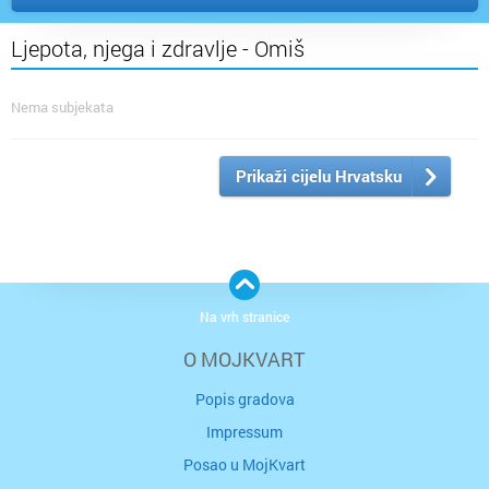
Ljepota, njega i zdravlje - Omiš
Nema subjekata
Prikaži cijelu Hrvatsku
Na vrh stranice
O MOJKVART
Popis gradova
Impressum
Posao u MojKvart