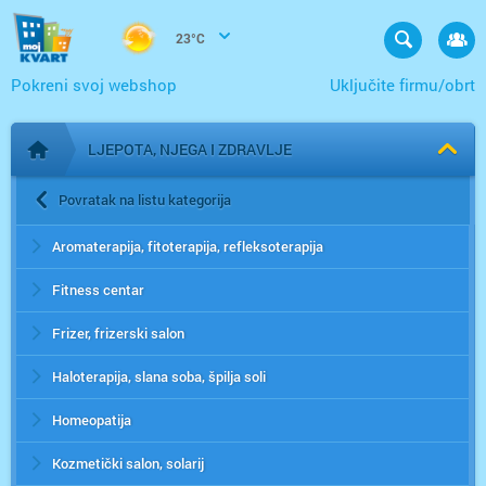
23°C
Pokreni svoj webshop
Uključite firmu/obrt
LJEPOTA, NJEGA I ZDRAVLJE
Početna stranica
Povratak na listu kategorija
Aromaterapija, fitoterapija, refleksoterapija
Fitness centar
Frizer, frizerski salon
Haloterapija, slana soba, špilja soli
Homeopatija
Kozmetički salon, solarij