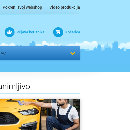
Pokreni svoj webshop
Video produkcija
Prijava korisnika
Košarica
rad
VAC
animljivo