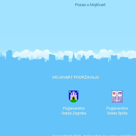
Posao u MojKvart
MOJKVART PODRŽAVAJU
Poglavarstvo
Poglavarstvo
Grada Zagreba
Grada Splita
Copyright © 2026. mojkvart.hr. Sva prava pridržana