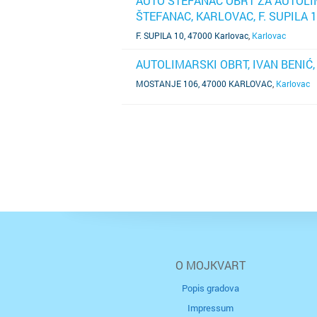
AUTO ŠTEFANAC OBRT ZA AUTOLI
ŠTEFANAC, KARLOVAC, F. SUPILA 
SAZNAJ VIŠE
F. SUPILA 10, 47000 Karlovac
,
Karlovac
AUTOLIMARSKI OBRT, IVAN BENIĆ
SAZNAJ VIŠE
MOSTANJE 106, 47000 KARLOVAC
,
Karlovac
O MOJKVART
Popis gradova
Impressum