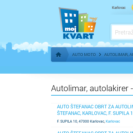
Auto mehaničar, auto mehanika
Karlovac
Auto otpad
Auto plin - servis
Autopraonica, auto praonica
AUTO MOTO
AUTOLIMAR, 
Početna stranica
Autolimar, autolakirer 
AUTO ŠTEFANAC OBRT ZA AUTOLI
ŠTEFANAC, KARLOVAC, F. SUPILA 
SAZNAJ VIŠE
F. SUPILA 10, 47000 Karlovac
,
Karlovac