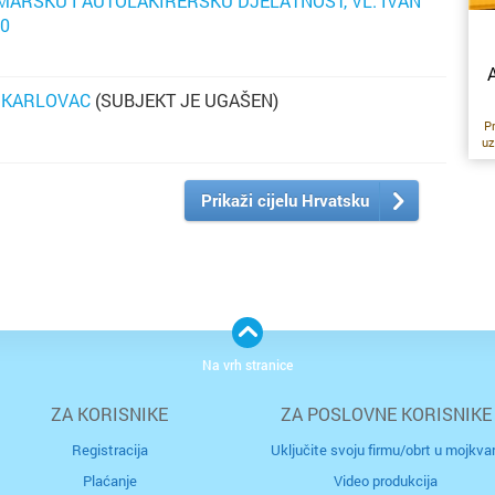
MARSKU I AUTOLAKIRERSKU DJELATNOST, VL. IVAN
10
A
, KARLOVAC
(SUBJEKT JE UGAŠEN)
P
uz
k
on
po
Prikaži cijelu Hrvatsku
k
j
z
ob
s
t
s
Na vrh stranice
di
la
ZA KORISNIKE
ZA POSLOVNE KORISNIKE
di
hi
Registracija
Uključite svoju firmu/obrt u mojkvar
u
n
Plaćanje
Video produkcija