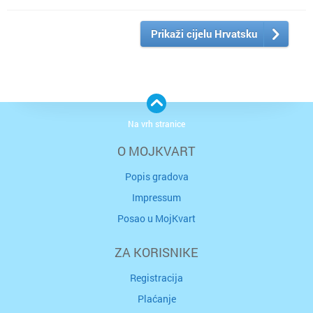
Prikaži cijelu Hrvatsku
Na vrh stranice
O MOJKVART
Popis gradova
Impressum
Posao u MojKvart
ZA KORISNIKE
Registracija
Plaćanje