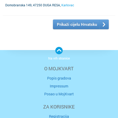
149.
(SUBJEKT JE UGAŠEN)
Domobranska 149, 47250 DUGA RESA
,
Karlovac
Prikaži cijelu Hrvatsku
Na vrh stranice
O MOJKVART
Popis gradova
Impressum
Posao u MojKvart
ZA KORISNIKE
Registracija