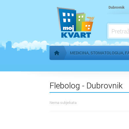
Kardiolog
Dubrovnik
Kućna njega
Logoped
Ljekarna, farmacija
MEDICINA, STOMATOLOGIJA, F
Početna stranica
Flebolog - Dubrovnik
Nema subjekata