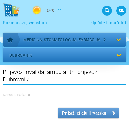
24°C
Pokreni svoj webshop
Uključite firmu/obrt
MEDICINA, STOMATOLOGIJA, FARMACIJA
Početna stranica
DUBROVNIK
Prijevoz invalida, ambulantni prijevoz -
Dubrovnik
Nema subjekata
Prikaži cijelu Hrvatsku