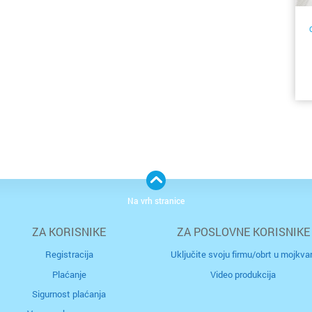
na
or
če
o
ra
na
p
Na vrh stranice
s
ZA KORISNIKE
ZA POSLOVNE KORISNIKE
z
Registracija
Uključite svoju firmu/obrt u mojkvar
s
im
Plaćanje
Video produkcija
om
č
Sigurnost plaćanja
na
re