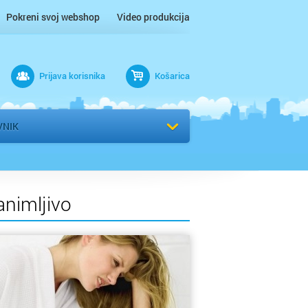
Pokreni svoj webshop
Video produkcija
Prijava korisnika
Košarica
rad
VNIK
animljivo