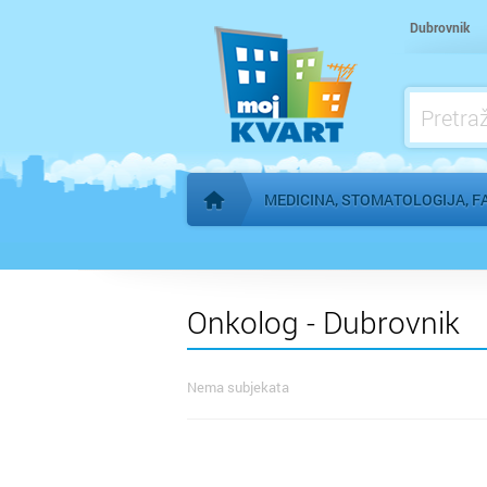
Kardiolog
Dubrovnik
Kućna njega
Logoped
Ljekarna, farmacija
MEDICINA, STOMATOLOGIJA, F
Početna stranica
Onkolog - Dubrovnik
Nema subjekata