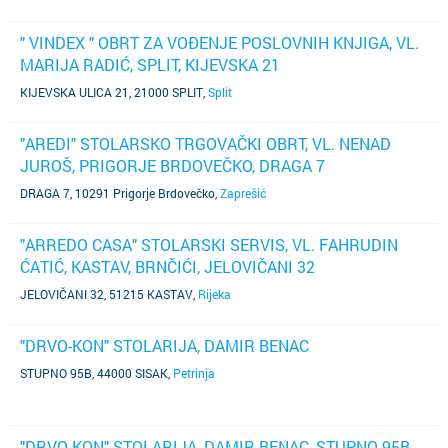
" VINDEX " OBRT ZA VOĐENJE POSLOVNIH KNJIGA, VL.
MARIJA RADIĆ, SPLIT, KIJEVSKA 21
KIJEVSKA ULICA 21, 21000 SPLIT
,
Split
"AREDI" STOLARSKO TRGOVAČKI OBRT, VL. NENAD
JUROŠ, PRIGORJE BRDOVEČKO, DRAGA 7
DRAGA 7, 10291 Prigorje Brdovečko
,
Zaprešić
"ARREDO CASA" STOLARSKI SERVIS, VL. FAHRUDIN
ĆATIĆ, KASTAV, BRNČIĆI, JELOVIČANI 32
JELOVIČANI 32, 51215 KASTAV
,
Rijeka
"DRVO-KON" STOLARIJA, DAMIR BENAC
STUPNO 95B, 44000 SISAK
,
Petrinja
"DRVO-KON" STOLARIJA, DAMIR BENAC, STUPNO 95B