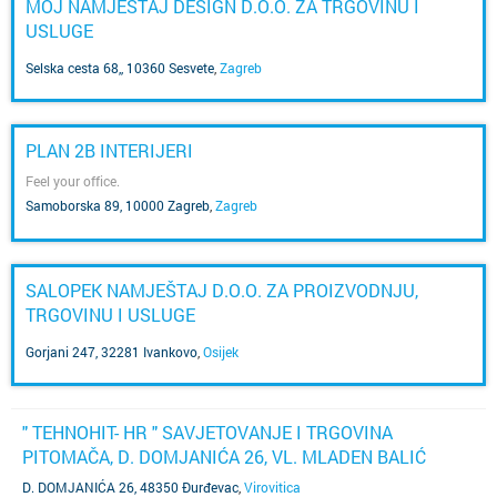
MOJ NAMJEŠTAJ DESIGN D.O.O. ZA TRGOVINU I
USLUGE
Selska cesta 68,, 10360 Sesvete
,
Zagreb
PLAN 2B INTERIJERI
Feel your office.
Samoborska 89, 10000 Zagreb
,
Zagreb
SALOPEK NAMJEŠTAJ D.O.O. ZA PROIZVODNJU,
TRGOVINU I USLUGE
Gorjani 247, 32281 Ivankovo
,
Osijek
" TEHNOHIT- HR " SAVJETOVANJE I TRGOVINA
PITOMAČA, D. DOMJANIĆA 26, VL. MLADEN BALIĆ
D. DOMJANIĆA 26, 48350 Đurđevac
,
Virovitica