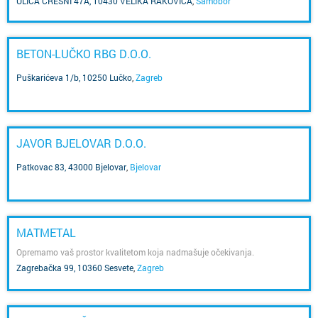
ULICA ČREŠNI 47A, 10430 VELIKA RAKOVICA
,
Samobor
BETON-LUČKO RBG D.O.O.
Puškarićeva 1/b, 10250 Lučko
,
Zagreb
JAVOR BJELOVAR D.O.O.
Patkovac 83, 43000 Bjelovar
,
Bjelovar
MATMETAL
Opremamo vaš prostor kvalitetom koja nadmašuje očekivanja.
Zagrebačka 99, 10360 Sesvete
,
Zagreb