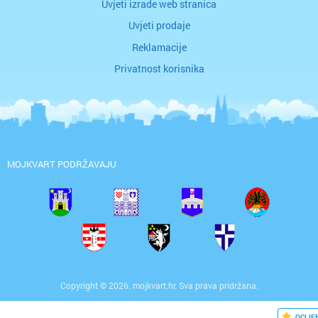
Uvjeti izrade web stranica
Uvjeti prodaje
Reklamacije
Privatnost korisnika
MOJKVART PODRŽAVAJU
Copyright © 2026. mojkvart.hr. Sva prava pridržana.
OCIJE