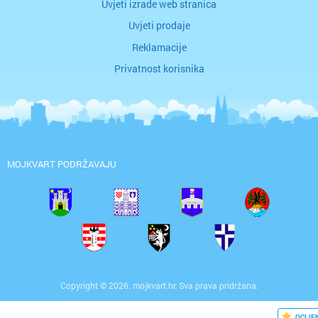
Uvjeti izrade web stranica
Uvjeti prodaje
Reklamacije
Privatnost korisnika
MOJKVART PODRŽAVAJU
Copyright © 2026. mojkvart.hr. Sva prava pridržana.
OCIJE